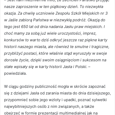
nasze zaproszenie w ten piątkowy dzień. To niezwykła
okazja. Za chwilę uczniowie Zespołu Szkół Miejskich nr 3
w Jaśle zabiorą Państwa w niezwykłą podróż. Okazją do
tego jest 650 lat od dnia nadania Jasłu praw miejskich. I
choć mamy za sobą już wiele uroczystości, imprez,
konkursów to warto dziś odkryć jeszcze raz piękne karty
historii naszego miasta, ale również te smutne i tragiczne,
przybliżyć postaci, które właśnie stąd wyruszyły w swoje
dorosłe życie, dzięki swoim osiągnięciom i sukcesom na
stałe wpisały się w karty historii Jasła i Polski.
–
powiedziała.
W ciągu godziny publiczność mogła w skrócie zapoznać
się z dziejami Jasła od zarania miasta do dnia dzisiejszego,
przypomnieć sobie jego wzloty i upadki, poznać sylwetki
najwybitniejszych osób z nim związanych, a także
obejrzeć w formie prezentacji multimedialnej jak na