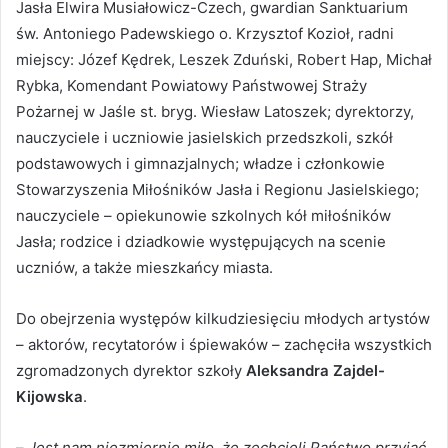
Jasła Elwira Musiałowicz-Czech, gwardian Sanktuarium
św. Antoniego Padewskiego o. Krzysztof Kozioł, radni
miejscy: Józef Kędrek, Leszek Zduński, Robert Hap, Michał
Rybka, Komendant Powiatowy Państwowej Straży
Pożarnej w Jaśle st. bryg. Wiesław Latoszek; dyrektorzy,
nauczyciele i uczniowie jasielskich przedszkoli, szkół
podstawowych i gimnazjalnych; władze i członkowie
Stowarzyszenia Miłośników Jasła i Regionu Jasielskiego;
nauczyciele – opiekunowie szkolnych kół miłośników
Jasła; rodzice i dziadkowie występujących na scenie
uczniów, a także mieszkańcy miasta.
Do obejrzenia występów kilkudziesięciu młodych artystów
– aktorów, recytatorów i śpiewaków – zachęciła wszystkich
zgromadzonych dyrektor szkoły
Aleksandra Zajdel-
Kijowska
.
–
Jest nam niezmiernie miło, że zechcieli Państwo przyjąć