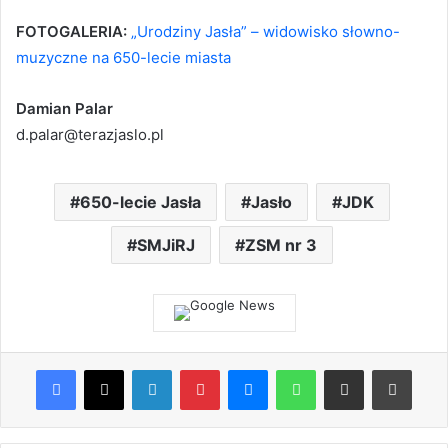
FOTOGALERIA:
„Urodziny Jasła” – widowisko słowno-
muzyczne na 650-lecie miasta
Damian Palar
d.palar@terazjaslo.pl
650-lecie Jasła
Jasło
JDK
SMJiRJ
ZSM nr 3
Facebook
X
LinkedIn
Pinterest
Messenger
WhatsApp
Share via Email
Print