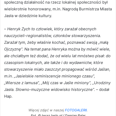
społeczną działalność na rzecz lokalnej społeczności był
wielokrotnie honorowany, m.in. Nagrodą Burmistrza Miasta
Jasła w dziedzinie kultury.
–
Henryk Zych to człowiek, który zarażał obecnych
nauczycieli-regionalistów, członków stowarzyszenia.
Zarażał tym, żeby właśnie kochać, poznawać swoją „małą
Ojczyznę”. Na temat pana Henryka można by mówić wiele,
ale chciałbym też dodać, że od wielu lat mnóstwo pisał: do
czasopism lokalnych, ale także i do wydawnictw, które
stowarzyszenie miało zaszczyt propagować wśród Jaślan,
m.in. „Jasielskie reminiscencje minionego czasu”,
„Wiersze z lamusa”, „Mój czas w Jaśle miniony”, „Urodziny
Jasła. Słowno-muzyczne widowisko historyczne”.
– dodał
Hap.
Więcej zdjęć w naszej
FOTOGALERII
.
Fot. © terazJaslo.pl / Damian Palar