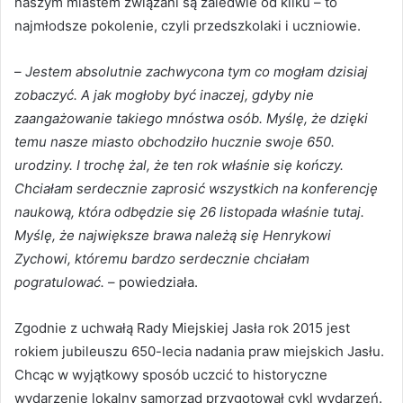
naszym miastem związani są zaledwie od kilku – to
najmłodsze pokolenie, czyli przedszkolaki i uczniowie.
–
Jestem absolutnie zachwycona tym co mogłam dzisiaj
zobaczyć. A jak mogłoby być inaczej, gdyby nie
zaangażowanie takiego mnóstwa osób. Myślę, że dzięki
temu nasze miasto obchodziło hucznie swoje 650.
urodziny. I trochę żal, że ten rok właśnie się kończy.
Chciałam serdecznie zaprosić wszystkich na konferencję
naukową, która odbędzie się 26 listopada właśnie tutaj.
Myślę, że największe brawa należą się Henrykowi
Zychowi, któremu bardzo serdecznie chciałam
pogratulować.
– powiedziała.
Zgodnie z uchwałą Rady Miejskiej Jasła rok 2015 jest
rokiem jubileuszu 650-lecia nadania praw miejskich Jasłu.
Chcąc w wyjątkowy sposób uczcić to historyczne
wydarzenie lokalny samorząd przygotował cykl wydarzeń.