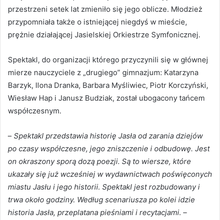
przestrzeni setek lat zmieniło się jego oblicze. Młodzież
przypomniała także o istniejącej niegdyś w mieście,
prężnie działającej Jasielskiej Orkiestrze Symfonicznej.
Spektakl, do organizacji którego przyczynili się w głównej
mierze nauczyciele z „drugiego” gimnazjum: Katarzyna
Barzyk, Ilona Dranka, Barbara Myśliwiec, Piotr Korczyński,
Wiesław Hap i Janusz Budziak, został ubogacony tańcem
współczesnym.
–
Spektakl przedstawia historię Jasła od zarania dziejów
po czasy współczesne, jego zniszczenie i odbudowę. Jest
on okraszony sporą dozą poezji. Są to wiersze, które
ukazały się już wcześniej w wydawnictwach poświęconych
miastu Jasłu i jego historii. Spektakl jest rozbudowany i
trwa około godziny. Według scenariusza po kolei idzie
historia Jasła, przeplatana pieśniami i recytacjami.
–