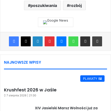
poszukiwania
rozbój
Facebook
X
LinkedIn
Pinterest
Messenger
WhatsApp
Share via Email
Print
NAJNOWSZE WPISY
PLAKATY 🖼️
Krushfest 2026 w Jaśle
7 sierpnia 2026 | 21:30
XIV Jasielski Marsz Wolności już za