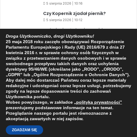
5 sierpnia 2026 | 10:16
Czy Kopernik zjadał piernik?
5 sierpnia 2026 | 10:12
Zaćmienie Słońca i Perseidy. Dwa
niesamowite zjawiska astronomiczne
Droga Użytkowniczko, drogi Użytkowniku!
25 maja 2018 roku zaczęło obowiązywać Rozporządzenie
w ciągu jednego dnia!
Parlamentu Europejskiego i Rady (UE) 2016/679 z dnia 27
3 sierpnia 2026 | 15:39
kwietnia 2016 r. w sprawie ochrony osób fizycznych w
związku z przetwarzaniem danych osobowych i w sprawie
swobodnego przepływu takich danych oraz uchylenia
dyrektywy 95/46/WE (określane jako „RODO”, „ORODO”,
Facebook
X
YouTube
„GDPR” lub „Ogólne Rozporządzenie o Ochronie Danych”).
Aby dalej móc dostarczać Państwu coraz lepsze materiały
redakcyjne i udostępniać coraz lepsze usługi, potrzebujemy
zgody na lepsze dopasowanie treści do zachowań
Użytkownika portalu.
Wobec powyższego, w zakładce
„polityka prywatności
”
2009 - 2026 © Wszelkie prawa zastrzeżone
prezentujemy podstawowe informacje na ten temat.
Przeglądanie naszego portalu jest równoznaczne z
O NAS
REDAKCJA
POLITYKA PRYWATNOŚCI
akceptacją zawartych w niej zapisów.
ZGADZAM SIĘ