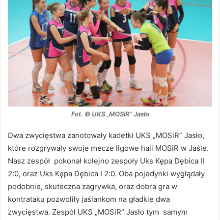
Fot. © UKS „MOSiR” Jasło
Dwa zwycięstwa zanotowały kadetki UKS „MOSiR” Jasło,
które rozgrywały swoje mecze ligowe hali MOSiR w Jaśle.
Nasz zespół pokonał kolejno zespoły Uks Kępa Dębica II
2:0, oraz Uks Kępa Dębica I 2:0. Oba pojedynki wyglądały
podobnie, skuteczna zagrywka, oraz dobra gra w
kontrataku pozwoliły jaślankom na gładkie dwa
zwycięstwa. Zespół UKS „MOSiR” Jasło tym samym