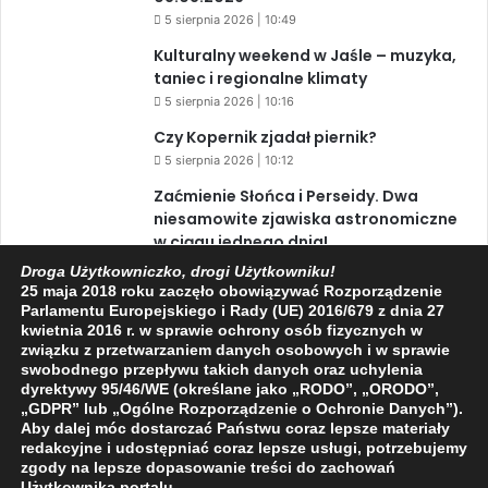
5 sierpnia 2026 | 10:49
Kulturalny weekend w Jaśle – muzyka,
taniec i regionalne klimaty
5 sierpnia 2026 | 10:16
Czy Kopernik zjadał piernik?
5 sierpnia 2026 | 10:12
Zaćmienie Słońca i Perseidy. Dwa
niesamowite zjawiska astronomiczne
w ciągu jednego dnia!
3 sierpnia 2026 | 15:39
Droga Użytkowniczko, drogi Użytkowniku!
25 maja 2018 roku zaczęło obowiązywać Rozporządzenie
Parlamentu Europejskiego i Rady (UE) 2016/679 z dnia 27
kwietnia 2016 r. w sprawie ochrony osób fizycznych w
Facebook
X
YouTube
związku z przetwarzaniem danych osobowych i w sprawie
swobodnego przepływu takich danych oraz uchylenia
dyrektywy 95/46/WE (określane jako „RODO”, „ORODO”,
„GDPR” lub „Ogólne Rozporządzenie o Ochronie Danych”).
Aby dalej móc dostarczać Państwu coraz lepsze materiały
redakcyjne i udostępniać coraz lepsze usługi, potrzebujemy
zgody na lepsze dopasowanie treści do zachowań
2009 - 2026 © Wszelkie prawa zastrzeżone
Użytkownika portalu.