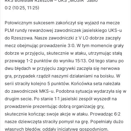
RKS Bolesław Rzeszów – UKS „MOSiR” Jasło
0:2 (10:25, 11:25)
Połowicznym sukcesem zakończył się wyjazd na mecze
PLM rundy rewanżowej zawodniczek jasielskiego UKS-u
do Rzeszowa. Nasze zawodniczki z V LO dobrze zaczęły
mecz obejmując prowadzenie 3:0. W tym momencie grały
dobrze w przyjęciu, skutecznie w ataku, utrzymując stałą
przewagę 1-2 punktów do wyniku 15:13. Od tego stanu po
dwu błędach w przyjęciu zagrywki zaczęła się nerwowa
gra, przypadek rządził naszymi działaniami na boisku. W
serii straciły kolejno 5 punktów. Końcówka seta należała
do zawodniczek MKS-u. Podobna sytuacja wydarzyła się w
drugim secie. Po stanie 1:1 jasielski zespół wyszedł na
prowadzenie prezentując dobrą organizację gry,
skutecznie kończąc swoje akcje w ataku. Prowadząc 6:2
nasze dziewczęta straciły pomysł na grę. Popełniały dużo
własnych błędów, oddały inicjatywę gospodyniom.