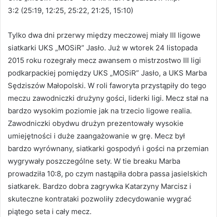
3:2 (25:19, 12:25, 25:22, 21:25, 15:10)
Tylko dwa dni przerwy między meczowej miały III ligowe
siatkarki UKS „MOSiR” Jasło. Już w wtorek 24 listopada
2015 roku rozegrały mecz awansem o mistrzostwo III ligi
podkarpackiej pomiędzy UKS „MOSiR” Jasło, a UKS Marba
Sędziszów Małopolski. W roli faworyta przystąpiły do tego
meczu zawodniczki drużyny gości, liderki ligi. Mecz stał na
bardzo wysokim poziomie jak na trzecio ligowe realia.
Zawodniczki obydwu drużyn prezentowały wysokie
umiejętności i duże zaangażowanie w grę. Mecz był
bardzo wyrównany, siatkarki gospodyń i gości na przemian
wygrywały poszczególne sety. W tie breaku Marba
prowadziła 10:8, po czym nastąpiła dobra passa jasielskich
siatkarek. Bardzo dobra zagrywka Katarzyny Marcisz i
skuteczne kontrataki pozwoliły zdecydowanie wygrać
piątego seta i cały mecz.