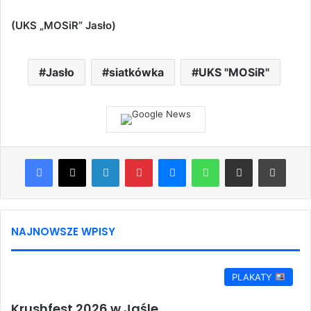
(UKS „MOSiR” Jasło)
Jasło
siatkówka
UKS "MOSiR"
Facebook
X
LinkedIn
Pinterest
Messenger
WhatsApp
Share via Email
Print
NAJNOWSZE WPISY
PLAKATY
Krushfest 2026 w Jaśle