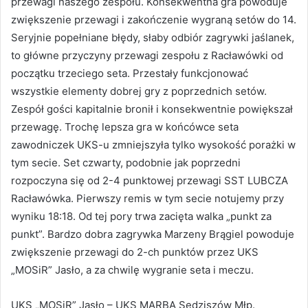
przewagi naszego zespołu. Konsekwentna gra powoduje
zwiększenie przewagi i zakończenie wygraną setów do 14.
Seryjnie popełniane błędy, słaby odbiór zagrywki jaślanek,
to główne przyczyny przewagi zespołu z Racławówki od
początku trzeciego seta. Przestały funkcjonować
wszystkie elementy dobrej gry z poprzednich setów.
Zespół gości kapitalnie bronił i konsekwentnie powiększał
przewagę. Trochę lepsza gra w końcówce seta
zawodniczek UKS-u zmniejszyła tylko wysokość porażki w
tym secie. Set czwarty, podobnie jak poprzedni
rozpoczyna się od 2-4 punktowej przewagi SST LUBCZA
Racławówka. Pierwszy remis w tym secie notujemy przy
wyniku 18:18. Od tej pory trwa zacięta walka „punkt za
punkt”. Bardzo dobra zagrywka Marzeny Brągiel powoduje
zwiększenie przewagi do 2-ch punktów przez UKS
„MOSiR” Jasło, a za chwilę wygranie seta i meczu.
UKS „MOSiR” Jasło – UKS MARBA Sędziszów Młp.