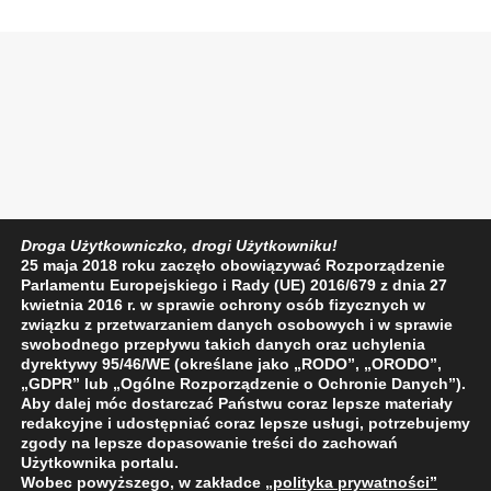
Droga Użytkowniczko, drogi Użytkowniku!
25 maja 2018 roku zaczęło obowiązywać Rozporządzenie
Parlamentu Europejskiego i Rady (UE) 2016/679 z dnia 27
kwietnia 2016 r. w sprawie ochrony osób fizycznych w
związku z przetwarzaniem danych osobowych i w sprawie
swobodnego przepływu takich danych oraz uchylenia
dyrektywy 95/46/WE (określane jako „RODO”, „ORODO”,
„GDPR” lub „Ogólne Rozporządzenie o Ochronie Danych”).
Aby dalej móc dostarczać Państwu coraz lepsze materiały
redakcyjne i udostępniać coraz lepsze usługi, potrzebujemy
zgody na lepsze dopasowanie treści do zachowań
Użytkownika portalu.
Wobec powyższego, w zakładce
„polityka prywatności
”