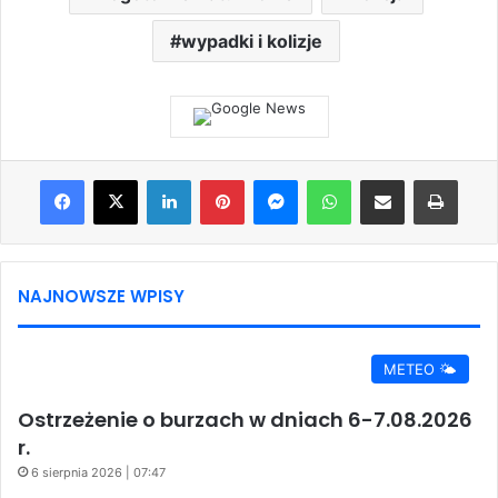
wypadki i kolizje
Facebook
X
LinkedIn
Pinterest
Messenger
WhatsApp
Share via Email
Print
NAJNOWSZE WPISY
METEO 🌤️
Ostrzeżenie o burzach w dniach 6-7.08.2026
r.
6 sierpnia 2026 | 07:47