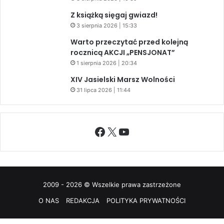
Z książką sięgaj gwiazd!
3 sierpnia 2026 | 15:33
Warto przeczytać przed kolejną
rocznicą AKCJI „PENSJONAT”
1 sierpnia 2026 | 20:34
XIV Jasielski Marsz Wolności
31 lipca 2026 | 11:44
Facebook
X
YouTube
2009 - 2026 © Wszelkie prawa zastrzeżone
O NAS
REDAKCJA
POLITYKA PRYWATNOŚCI