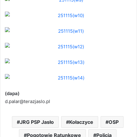
(dapa)
d.palar@terazjaslo.pl
JRG PSP Jasło
Kołaczyce
OSP
Pogotowie Ratunkowe
Policja