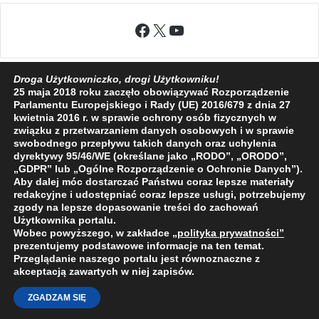
Facebook
X
YouTube
Droga Użytkowniczko, drogi Użytkowniku!
25 maja 2018 roku zaczęło obowiązywać Rozporządzenie
Parlamentu Europejskiego i Rady (UE) 2016/679 z dnia 27
2009 - 2026 © Wszelkie prawa zastrzeżone
kwietnia 2016 r. w sprawie ochrony osób fizycznych w
O NAS
REDAKCJA
POLITYKA PRYWATNOŚCI
związku z przetwarzaniem danych osobowych i w sprawie
swobodnego przepływu takich danych oraz uchylenia
dyrektywy 95/46/WE (określane jako „RODO”, „ORODO”,
„GDPR” lub „Ogólne Rozporządzenie o Ochronie Danych”).
Aby dalej móc dostarczać Państwu coraz lepsze materiały
redakcyjne i udostępniać coraz lepsze usługi, potrzebujemy
zgody na lepsze dopasowanie treści do zachowań
Użytkownika portalu.
Wobec powyższego, w zakładce
„polityka prywatności
”
prezentujemy podstawowe informacje na ten temat.
Przeglądanie naszego portalu jest równoznaczne z
akceptacją zawartych w niej zapisów.
ZGADZAM SIĘ