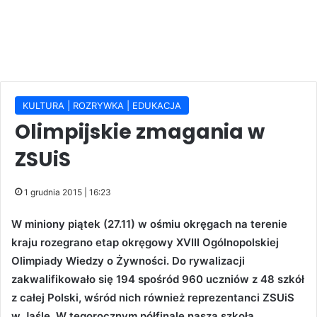
KULTURA | ROZRYWKA | EDUKACJA
Olimpijskie zmagania w
ZSUiS
1 grudnia 2015 | 16:23
W miniony piątek (27.11) w ośmiu okręgach na terenie
kraju rozegrano etap okręgowy XVIII Ogólnopolskiej
Olimpiady Wiedzy o Żywności. Do rywalizacji
zakwalifikowało się 194 spośród 960 uczniów z 48 szkół
z całej Polski, wśród nich również reprezentanci ZSUiS
w Jaśle. W tegorocznym półfinale nasza szkoła