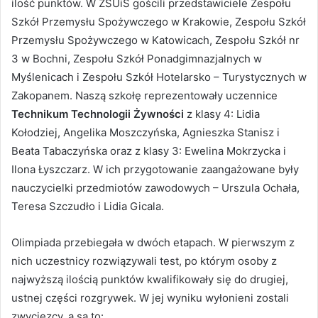
ilość punktów. W ZSUiS gościli przedstawiciele Zespołu
Szkół Przemysłu Spożywczego w Krakowie, Zespołu Szkół
Przemysłu Spożywczego w Katowicach, Zespołu Szkół nr
3 w Bochni, Zespołu Szkół Ponadgimnazjalnych w
Myślenicach i Zespołu Szkół Hotelarsko – Turystycznych w
Zakopanem. Naszą szkołę reprezentowały uczennice
Technikum Technologii Żywności
z klasy 4: Lidia
Kołodziej, Angelika Moszczyńska, Agnieszka Stanisz i
Beata Tabaczyńska oraz z klasy 3: Ewelina Mokrzycka i
Ilona Łyszczarz. W ich przygotowanie zaangażowane były
nauczycielki przedmiotów zawodowych – Urszula Ochała,
Teresa Szczudło i Lidia Gicala.
Olimpiada przebiegała w dwóch etapach. W pierwszym z
nich uczestnicy rozwiązywali test, po którym osoby z
najwyższą ilością punktów kwalifikowały się do drugiej,
ustnej części rozgrywek. W jej wyniku wyłonieni zostali
zwycięzcy, a są to: