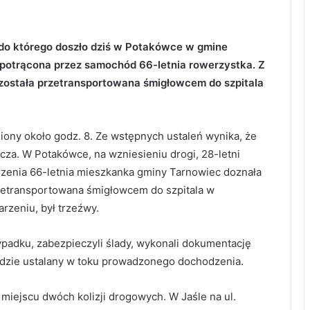
 do którego doszło dziś w Potakówce w gmine
 potrącona przez samochód 66-letnia rowerzystka. Z
została przetransportowana śmigłowcem do szpitala
ny około godz. 8. Ze wstępnych ustaleń wynika, że
icza. W Potakówce, na wzniesieniu drogi, 28-letni
rzenia 66-letnia mieszkanka gminy Tarnowiec doznała
zetransportowana śmigłowcem do szpitala w
arzeniu, był trzeźwy.
ypadku, zabezpieczyli ślady, wykonali dokumentację
ędzie ustalany w toku prowadzonego dochodzenia.
 miejscu dwóch kolizji drogowych. W Jaśle na ul.