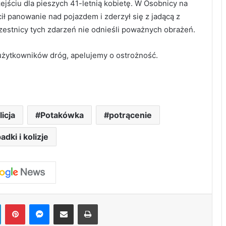
ejściu dla pieszych 41-letnią kobietę. W Osobnicy na
ił panowanie nad pojazdem i zderzył się z jadącą z
estnicy tych zdarzeń nie odnieśli poważnych obrażeń.
użytkowników dróg, apelujemy o ostrożność.
licja
Potakówka
potrącenie
dki i kolizje
LinkedIn
Pinterest
Messenger
Share via Email
Print