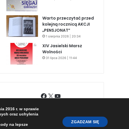
Warto przeczytać przed
kolejną rocznicą AKCJI
„PENSJONAT”
1 sierpnia 2026 | 20:34
XIV Jasielski Marsz
Wolności
31 lipca 2026 | 11:44
Facebook
X
YouTube
a 2016 r. w sprawie
ych oraz uchylenia
ZGADZAM SIĘ
gody na lepsze