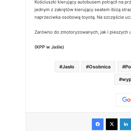
Kościuszki kierujący autobusem potrącił na prz
jednym z zakrętów kierujący seatem ibizą strac
naprzeciwka osobową toyotą. Na szczęście ucz
Zarówno do zmotoryzowanych, jak i pieszych 
(KPP w Jaśle)
Jasło
Osobnica
Po
wypa
Facebook
X