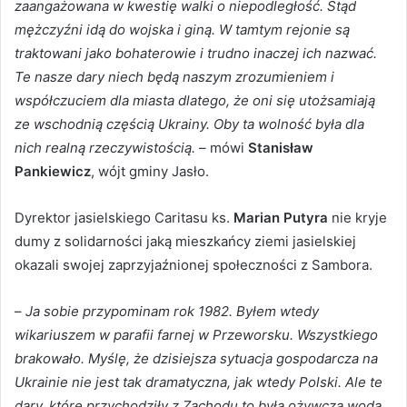
zaangażowana w kwestię walki o niepodległość. Stąd
mężczyźni idą do wojska i giną. W tamtym rejonie są
traktowani jako bohaterowie i trudno inaczej ich nazwać.
Te nasze dary niech będą naszym zrozumieniem i
współczuciem dla miasta dlatego, że oni się utożsamiają
ze wschodnią częścią Ukrainy. Oby ta wolność była dla
nich realną rzeczywistością.
– mówi
Stanisław
Pankiewicz
, wójt gminy Jasło.
Dyrektor jasielskiego Caritasu ks.
Marian Putyra
nie kryje
dumy z solidarności jaką mieszkańcy ziemi jasielskiej
okazali swojej zaprzyjaźnionej społeczności z Sambora.
–
Ja sobie przypominam rok 1982. Byłem wtedy
wikariuszem w parafii farnej w Przeworsku. Wszystkiego
brakowało. Myślę, że dzisiejsza sytuacja gospodarcza na
Ukrainie nie jest tak dramatyczna, jak wtedy Polski. Ale te
dary, które przychodziły z Zachodu to była ożywcza woda