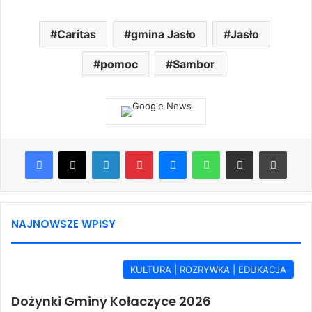
Caritas
gmina Jasło
Jasło
pomoc
Sambor
Facebook
X
LinkedIn
Pinterest
Messenger
WhatsApp
Share via Email
Print
NAJNOWSZE WPISY
KULTURA | ROZRYWKA | EDUKACJA
Dożynki Gminy Kołaczyce 2026