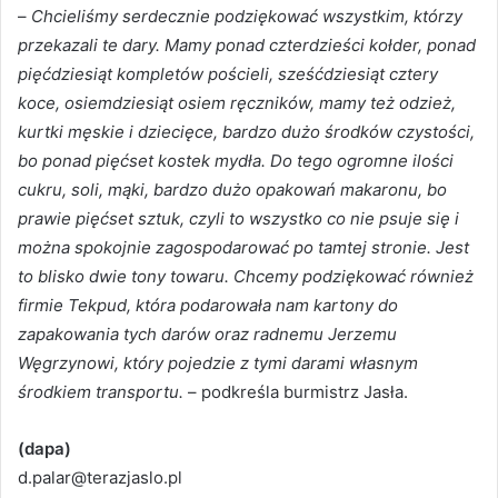
–
Chcieliśmy serdecznie podziękować wszystkim, którzy
przekazali te dary. Mamy ponad czterdzieści kołder, ponad
pięćdziesiąt kompletów pościeli, sześćdziesiąt cztery
koce, osiemdziesiąt osiem ręczników, mamy też odzież,
kurtki męskie i dziecięce, bardzo dużo środków czystości,
bo ponad pięćset kostek mydła. Do tego ogromne ilości
cukru, soli, mąki, bardzo dużo opakowań makaronu, bo
prawie pięćset sztuk, czyli to wszystko co nie psuje się i
można spokojnie zagospodarować po tamtej stronie. Jest
to blisko dwie tony towaru. Chcemy podziękować również
firmie Tekpud, która podarowała nam kartony do
zapakowania tych darów oraz radnemu Jerzemu
Węgrzynowi, który pojedzie z tymi darami własnym
środkiem transportu.
– podkreśla burmistrz Jasła.
(dapa)
d.palar@terazjaslo.pl