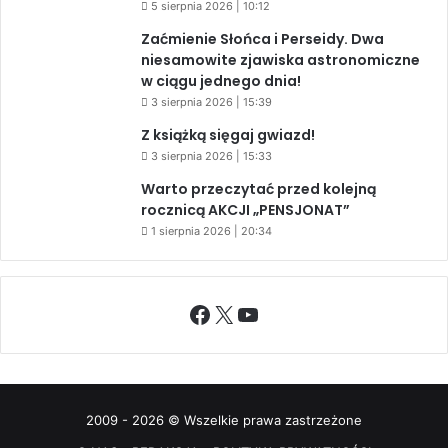
5 sierpnia 2026 | 10:12
Zaćmienie Słońca i Perseidy. Dwa
niesamowite zjawiska astronomiczne
w ciągu jednego dnia!
3 sierpnia 2026 | 15:39
Z książką sięgaj gwiazd!
3 sierpnia 2026 | 15:33
Warto przeczytać przed kolejną
rocznicą AKCJI „PENSJONAT”
1 sierpnia 2026 | 20:34
Facebook
X
YouTube
2009 - 2026 © Wszelkie prawa zastrzeżone