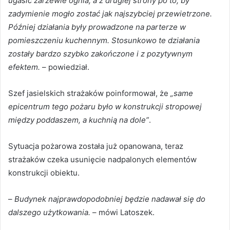
ugasić zarzewie ognia, a z drugiej strony po to, by
zadymienie mogło zostać jak najszybciej przewietrzone.
Później działania były prowadzone na parterze w
pomieszczeniu kuchennym. Stosunkowo te działania
zostały bardzo szybko zakończone i z pozytywnym
efektem.
– powiedział.
Szef jasielskich strażaków poinformował, że
„same
epicentrum tego pożaru było w konstrukcji stropowej
między poddaszem, a kuchnią na dole”
.
Sytuacja pożarowa została już opanowana, teraz
strażaków czeka usunięcie nadpalonych elementów
konstrukcji obiektu.
–
Budynek najprawdopodobniej będzie nadawał się do
dalszego użytkowania.
– mówi Latoszek.