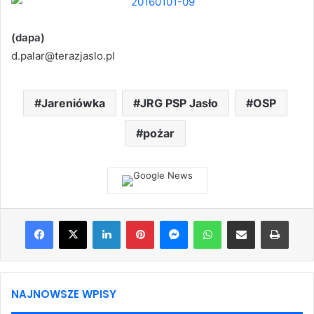
(dapa)
d.palar@terazjaslo.pl
Jareniówka
JRG PSP Jasło
OSP
pożar
Facebook
X
LinkedIn
Pinterest
Messenger
WhatsApp
Share via Email
Print
NAJNOWSZE WPISY