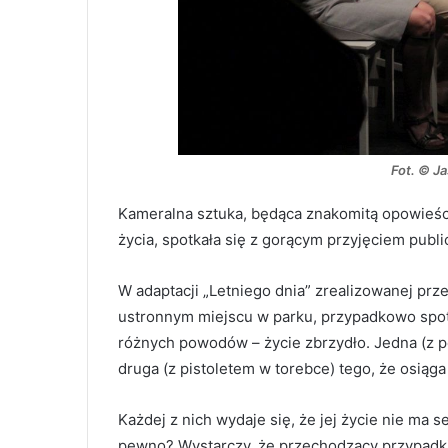
Fot. © Ja
Kameralna sztuka, będąca znakomitą opowieścią 
życia, spotkała się z gorącym przyjęciem publi
W adaptacji „Letniego dnia” zrealizowanej prz
ustronnym miejscu w parku, przypadkowo spotyk
różnych powodów – życie zbrzydło. Jedna (z pęt
druga (z pistoletem w torebce) tego, że osiąg
Każdej z nich wydaje się, że jej życie nie ma 
pewno? Wystarczy, że przechodzący przypadkie