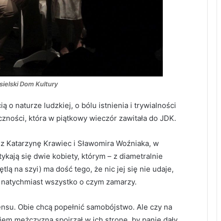
sielski Dom Kultury
o naturze ludzkiej, o bólu istnienia i trywialności
czności, która w piątkowy wieczór zawitała do JDK.
ez Katarzynę Krawiec i Sławomira Woźniaka, w
ają się dwie kobiety, którym – z diametralnie
lą na szyi) ma dość tego, że nic jej się nie udaje,
a natychmiast wszystko o czym zamarzy.
sensu. Obie chcą popełnić samobójstwo. Ale czy na
m mężczyzna spojrzał w ich stronę, by panie dały