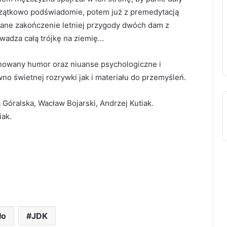
oczątkowo podświadomie, potem już z premedytacją
wane zakończenie letniej przygody dwóch dam z
adza całą trójkę na ziemię…
inowany humor oraz niuanse psychologiczne i
wno świetnej rozrywki jak i materiału do przemyśleń.
 Góralska, Wacław Bojarski, Andrzej Kutiak.
iak.
ło
JDK