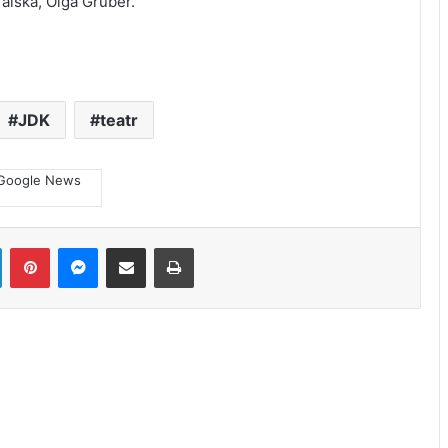
alska, Olga Gruber.
JDK
teatr
LinkedIn
Pinterest
Messenger
Share via Email
Print