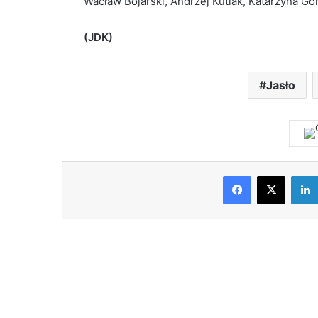
Wacław Bojarski, Andrzej Kutiak, Katarzyna Gór
(JDK)
Jasło
Facebook
X