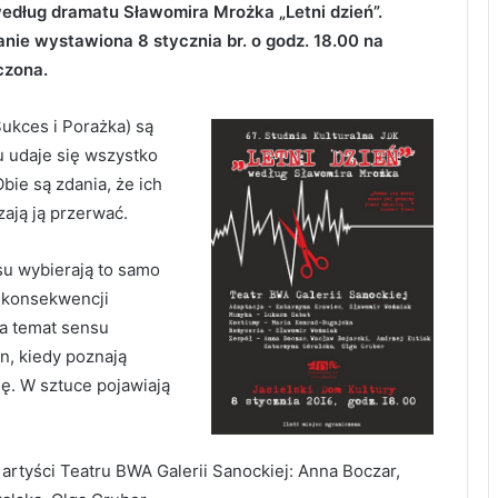
według dramatu Sławomira Mrożka „Letni dzień”.
nie wystawiona 8 stycznia br. o godz. 18.00 na
czona.
ukces i Porażka) są
u udaje się wszystko
bie są zdania, że ich
zają ją przerwać.
u wybierają to samo
W konsekwencji
na temat sensu
an, kiedy poznają
ę. W sztuce pojawiają
artyści Teatru BWA Galerii Sanockiej: Anna Boczar,