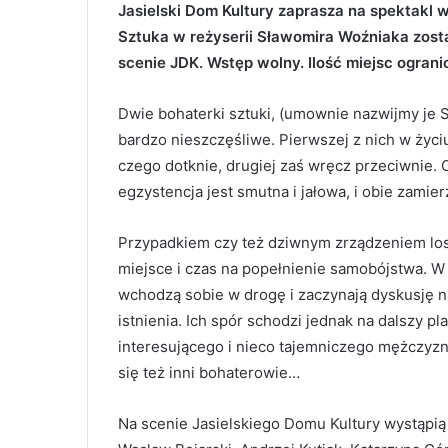
Jasielski Dom Kultury zaprasza na spektakl 
Sztuka w reżyserii Sławomira Woźniaka zosta
scenie JDK. Wstęp wolny. Ilość miejsc ograni
Dwie bohaterki sztuki, (umownie nazwijmy je S
bardzo nieszczęśliwe. Pierwszej z nich w życi
czego dotknie, drugiej zaś wręcz przeciwnie. O
egzystencja jest smutna i jałowa, i obie zamier
Przypadkiem czy też dziwnym zrządzeniem los
miejsce i czas na popełnienie samobójstwa. 
wchodzą sobie w drogę i zaczynają dyskusję 
istnienia. Ich spór schodzi jednak na dalszy pl
interesującego i nieco tajemniczego mężczyzn
się też inni bohaterowie…
Na scenie Jasielskiego Domu Kultury wystąpią 