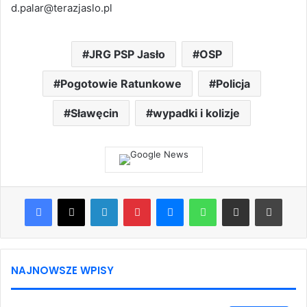
d.palar@terazjaslo.pl
JRG PSP Jasło
OSP
Pogotowie Ratunkowe
Policja
Sławęcin
wypadki i kolizje
Facebook
X
LinkedIn
Pinterest
Messenger
WhatsApp
Share via Email
Print
NAJNOWSZE WPISY