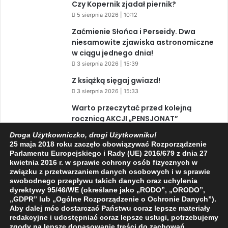
Czy Kopernik zjadał piernik?
5 sierpnia 2026 | 10:12
Zaćmienie Słońca i Perseidy. Dwa
niesamowite zjawiska astronomiczne
w ciągu jednego dnia!
3 sierpnia 2026 | 15:39
Z książką sięgaj gwiazd!
3 sierpnia 2026 | 15:33
Warto przeczytać przed kolejną
rocznicą AKCJI „PENSJONAT”
1 sierpnia 2026 | 20:34
Droga Użytkowniczko, drogi Użytkowniku!
25 maja 2018 roku zaczęło obowiązywać Rozporządzenie
XIV Jasielski Marsz Wolności
Parlamentu Europejskiego i Rady (UE) 2016/679 z dnia 27
31 lipca 2026 | 11:44
kwietnia 2016 r. w sprawie ochrony osób fizycznych w
związku z przetwarzaniem danych osobowych i w sprawie
swobodnego przepływu takich danych oraz uchylenia
dyrektywy 95/46/WE (określane jako „RODO”, „ORODO”,
Facebook
X
YouTube
„GDPR” lub „Ogólne Rozporządzenie o Ochronie Danych”).
Aby dalej móc dostarczać Państwu coraz lepsze materiały
redakcyjne i udostępniać coraz lepsze usługi, potrzebujemy
zgody na lepsze dopasowanie treści do zachowań