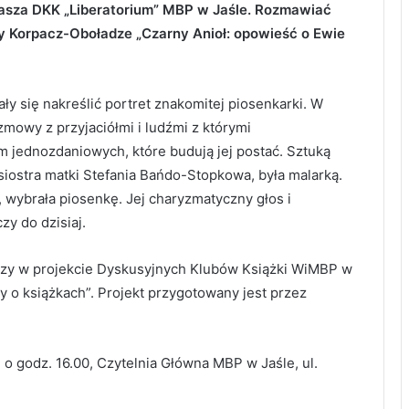
sza DKK „Liberatorium” MBP w Jaśle. Rozmawiać
ny Korpacz-Oboładze „Czarny Anioł: opowieść o Ewie
y się nakreślić portret znakomitej piosenkarki. W
zmowy z przyjaciółmi i ludźmi z którymi
 jednozdaniowych, które budują jej postać. Sztuką
 siostra matki Stefania Bańdo-Stopkowa, była malarką.
 wybrała piosenkę. Jej charyzmatyczny głos i
y do dzisiaj.
iczy w projekcie Dyskusyjnych Klubów Książki WiMBP w
o książkach”. Projekt przygotowany jest przez
 o godz. 16.00, Czytelnia Główna MBP w Jaśle, ul.