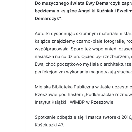
Do muzycznego świata Ewy Demarczyk zapra
będziemy o książce Angeliki Kuźniak i Eweli
Demarczyk”.
Autorki dysponując skromnym materiałem starał
książce znajdziemy czarno-białe fotografie, ro
współpracowała. Sporo też wspomnień, czasem
nasiąkała na co dzień. Ojciec był rzeźbiarzem,
Ewa, choć początkowo myślała o architekturze,
perfekcjonizm wykonania magnetyzują słuchacz
Miejska Biblioteka Publiczna w Jaśle uczestn
Rzeszowie pod hasłem „Podkarpackie rozmowy 
Instytut Książki i WiMBP w Rzeszowie.
Spotkanie odbędzie się
1 marca
(wtorek) 2016,
Kościuszki 47.