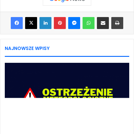
Facebook
X
LinkedIn
Pinterest
Messenger
WhatsApp
Share via Email
Print
NAJNOWSZE WPISY