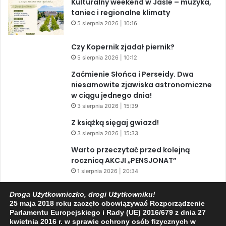
Kulturalny weekend w Jaśle – muzyka,
taniec i regionalne klimaty
5 sierpnia 2026 | 10:16
Czy Kopernik zjadał piernik?
5 sierpnia 2026 | 10:12
Zaćmienie Słońca i Perseidy. Dwa
niesamowite zjawiska astronomiczne
w ciągu jednego dnia!
3 sierpnia 2026 | 15:39
Z książką sięgaj gwiazd!
3 sierpnia 2026 | 15:33
Warto przeczytać przed kolejną
rocznicą AKCJI „PENSJONAT”
1 sierpnia 2026 | 20:34
XIV Jasielski Marsz Wolności
Droga Użytkowniczko, drogi Użytkowniku!
31 lipca 2026 | 11:44
25 maja 2018 roku zaczęło obowiązywać Rozporządzenie
Parlamentu Europejskiego i Rady (UE) 2016/679 z dnia 27
kwietnia 2016 r. w sprawie ochrony osób fizycznych w