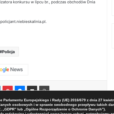
izatora konkursu w lipcu br., podczas obchodów Dnia
olicjant.niebieskalinia.pl.
Policja
LinkedIn
Pinterest
Messenger
Share via Email
Print
Parlamentu Europejskiego i Rady (UE) 2016/679 z dnia 27 kwietni
 danych osobowych i w sprawie swobodnego przepływu takich dan
, „GDPR” lub „Ogólne Rozporządzenie o Ochronie Danych”).
ły redakcyjne i udostępniać coraz lepsze usługi, potrzebujemy z