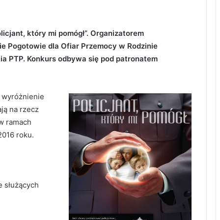
licjant, który mi pomógł”. Organizatorem
ie Pogotowie dla Ofiar Przemocy w Rodzinie
owia PTP. Konkurs odbywa się pod patronatem
t wyróżnienie
ają na rzecz
 w ramach
2016 roku.
e służących