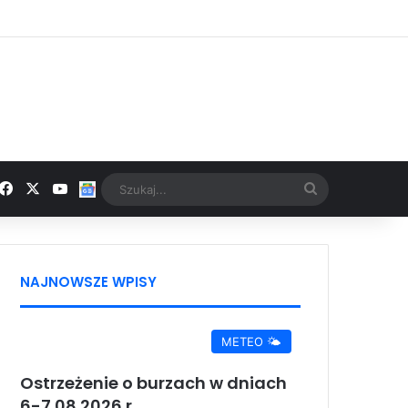
Facebook
X
YouTube
Google News
Szukaj...
NAJNOWSZE WPISY
METEO 🌤️
Ostrzeżenie o burzach w dniach
6-7.08.2026 r.