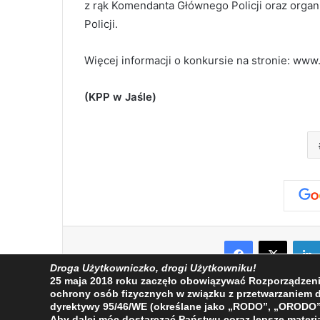
z rąk Komendanta Głównego Policji oraz organ
Policji.
Więcej informacji o konkursie na stronie: www.p
(KPP w Jaśle)
Facebook
X
Droga Użytkowniczko, drogi Użytkowniku!
25 maja 2018 roku zaczęło obowiązywać Rozporządzenie 
ochrony osób fizycznych w związku z przetwarzaniem
dyrektywy 95/46/WE (określane jako „RODO”, „ORODO”
Aby dalej móc dostarczać Państwu coraz lepsze materia