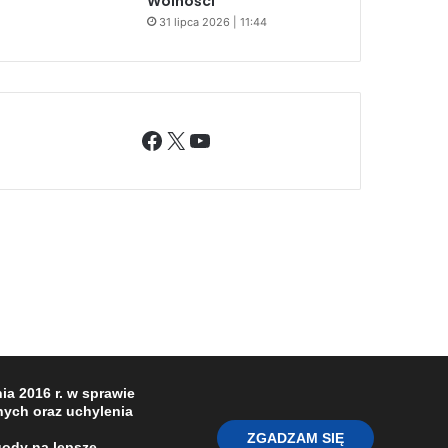
Wolności
31 lipca 2026 | 11:44
Facebook
X
YouTube
a 2016 r. w sprawie
ych oraz uchylenia
ZGADZAM SIĘ
gody na lepsze