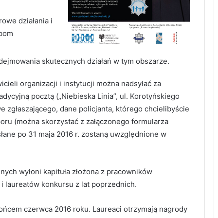
owe działania i
obom
odejmowania skutecznych działań w tym obszarze.
ieli organizacji i instytucji można nadsyłać za
tradycyjną pocztą („Niebieska Linia”, ul. Korotyńskiego
 zgłaszającego, dane policjanta, którego chcielibyście
oru (można skorzystać z załączonego formularza
łane po 31 maja 2016 r. zostaną uwzględnione w
ych wyłoni kapituła złożona z pracowników
 i laureatów konkursu z lat poprzednich.
 końcem czerwca 2016 roku. Laureaci otrzymają nagrody