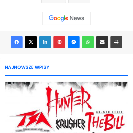
Facebook
X
LinkedIn
Pinterest
Messenger
WhatsApp
Share via Email
Print
NAJNOWSZE WPISY