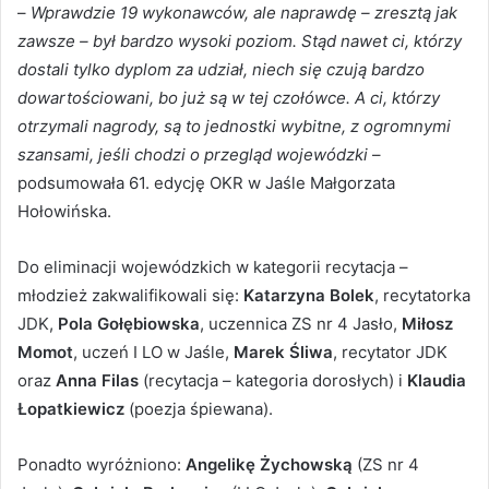
–
Wprawdzie 19 wykonawców, ale naprawdę – zresztą jak
zawsze – był bardzo wysoki poziom. Stąd nawet ci, którzy
dostali tylko dyplom za udział, niech się czują bardzo
dowartościowani, bo już są w tej czołówce. A ci, którzy
otrzymali nagrody, są to jednostki wybitne, z ogromnymi
szansami, jeśli chodzi o przegląd wojewódzki
–
podsumowała 61. edycję OKR w Jaśle Małgorzata
Hołowińska.
Do eliminacji wojewódzkich w kategorii recytacja –
młodzież zakwalifikowali się:
Katarzyna Bolek
, recytatorka
JDK,
Pola Gołębiowska
, uczennica ZS nr 4 Jasło,
Miłosz
Momot
, uczeń I LO w Jaśle,
Marek Śliwa
, recytator JDK
oraz
Anna Filas
(recytacja – kategoria dorosłych) i
Klaudia
Łopatkiewicz
(poezja śpiewana).
Ponadto wyróżniono:
Angelikę Żychowską
(ZS nr 4