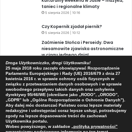
Kulturalny weekend w Jaśle – muzyka,
taniec i regionalne klimaty
5 sierpnia 2026 | 10:16
Czy Kopernik zjadał piernik?
5 sierpnia 2026 | 10:12
Zaćmienie Słońca i Perseidy. Dwa
niesamowite zjawiska astronomiczne
w ciągu jednego dnia!
3 sierpnia 2026 | 15:39
Droga Użytkowniczko, drogi Użytkowniku!
25 maja 2018 roku zaczęło obowiązywać Rozporządzenie
Parlamentu Europejskiego i Rady (UE) 2016/679 z dnia 27
kwietnia 2016 r. w sprawie ochrony osób fizycznych w
Facebook
X
YouTube
związku z przetwarzaniem danych osobowych i w sprawie
swobodnego przepływu takich danych oraz uchylenia
dyrektywy 95/46/WE (określane jako „RODO”, „ORODO”,
„GDPR” lub „Ogólne Rozporządzenie o Ochronie Danych”).
Aby dalej móc dostarczać Państwu coraz lepsze materiały
redakcyjne i udostępniać coraz lepsze usługi, potrzebujemy
zgody na lepsze dopasowanie treści do zachowań
2009 - 2026 © Wszelkie prawa zastrzeżone
Użytkownika portalu.
O NAS
REDAKCJA
POLITYKA PRYWATNOŚCI
Wobec powyższego, w zakładce
„polityka prywatności
”
prezentujemy podstawowe informacje na ten temat.