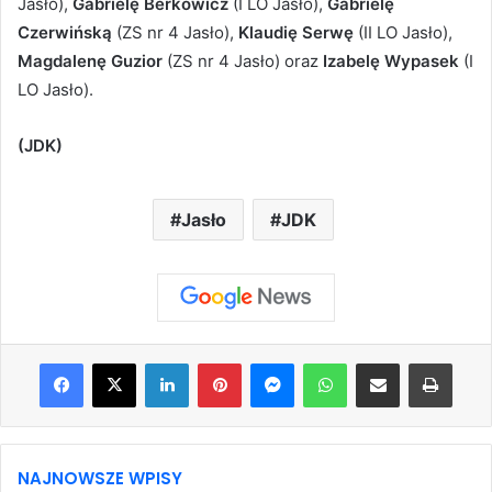
Jasło),
Gabrielę Berkowicz
(I LO Jasło),
Gabrielę
Czerwińską
(ZS nr 4 Jasło),
Klaudię Serwę
(II LO Jasło),
Magdalenę Guzior
(ZS nr 4 Jasło) oraz
Izabelę Wypasek
(I
LO Jasło).
(JDK)
Jasło
JDK
Facebook
X
LinkedIn
Pinterest
Messenger
WhatsApp
Share via Email
Print
NAJNOWSZE WPISY