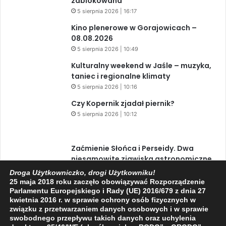
zablokowana
5 sierpnia 2026 | 16:17
Kino plenerowe w Gorajowicach –
08.08.2026
5 sierpnia 2026 | 10:49
Kulturalny weekend w Jaśle – muzyka,
taniec i regionalne klimaty
5 sierpnia 2026 | 10:16
Czy Kopernik zjadał piernik?
5 sierpnia 2026 | 10:12
Zaćmienie Słońca i Perseidy. Dwa
niesamowite zjawiska astronomiczne
w ciągu jednego dnia!
Droga Użytkowniczko, drogi Użytkowniku!
3 sierpnia 2026 | 15:39
25 maja 2018 roku zaczęło obowiązywać Rozporządzenie
Parlamentu Europejskiego i Rady (UE) 2016/679 z dnia 27
kwietnia 2016 r. w sprawie ochrony osób fizycznych w
związku z przetwarzaniem danych osobowych i w sprawie
swobodnego przepływu takich danych oraz uchylenia
Facebook
X
YouTube