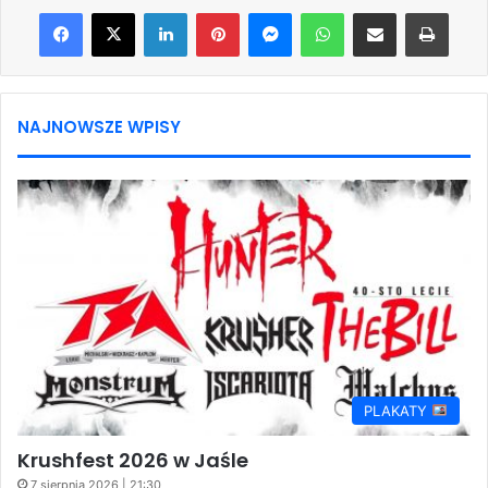
Facebook
X
LinkedIn
Pinterest
Messenger
WhatsApp
Share via Email
Print
NAJNOWSZE WPISY
PLAKATY
Krushfest 2026 w Jaśle
7 sierpnia 2026 | 21:30