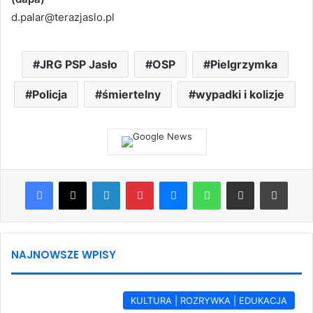
d.palar@terazjaslo.pl
JRG PSP Jasło
OSP
Pielgrzymka
Policja
śmiertelny
wypadki i kolizje
Facebook
X
LinkedIn
Pinterest
Messenger
WhatsApp
Share via Email
Print
NAJNOWSZE WPISY
KULTURA | ROZRYWKA | EDUKACJA