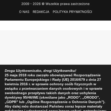
2009 - 2026 © Wszelkie prawa zastrzeżone
O NAS
REDAKCJA
POLITYKA PRYWATNOŚCI
Droga Użytkowniczko, drogi Użytkowniku!
25 maja 2018 roku zaczęło obowiązywać Rozporządzenie
Parlamentu Europejskiego i Rady (UE) 2016/679 z dnia 27
kwietnia 2016 r. w sprawie ochrony osób fizycznych w
związku z przetwarzaniem danych osobowych i w sprawie
swobodnego przepływu takich danych oraz uchylenia
dyrektywy 95/46/WE (określane jako „RODO”, „ORODO”,
„GDPR” lub „Ogólne Rozporządzenie o Ochronie Danych”).
Aby dalej móc dostarczać Państwu coraz lepsze materiały
redakcyjne i udostępniać coraz lepsze usługi, potrzebujemy