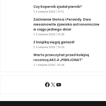
Czy Kopernik zjadał piernik?
5 sierpnia 2026 | 10:12
Zaćmienie Słońca i Perseidy. Dwa
niesamowite zjawiska astronomiczne
w ciągu jednego dnia!
3 sierpnia 2026 | 15:39
Z książką sięgaj gwiazd!
3 sierpnia 2026 | 15:33
Warto przeczytać przed kolejną
rocznicą AKCJI „PENSJONAT”
1 sierpnia 2026 | 20:34
Facebook
X
YouTube