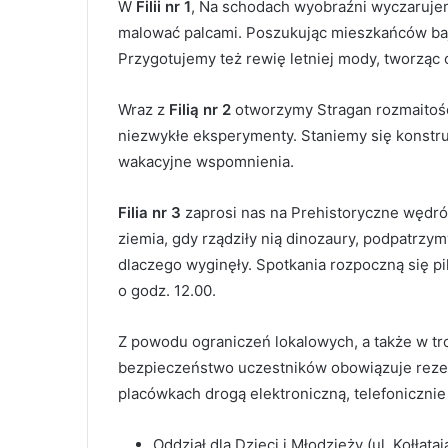
W
Filii nr 1
, Na schodach wyobraźni wyczaruje
malować palcami. Poszukując mieszkańców baje
Przygotujemy też rewię letniej mody, tworząc o
Wraz z
Filią nr 2
otworzymy Stragan rozmaitośc
niezwykłe eksperymenty. Staniemy się konstr
wakacyjne wspomnienia.
Filia nr 3
zaprosi nas na Prehistoryczne wędró
ziemia, gdy rządziły nią dinozaury, podpatrzy
dlaczego wyginęły. Spotkania rozpoczną się p
o godz. 12.00.
Z powodu ograniczeń lokalowych, a także w tr
bezpieczeństwo uczestników obowiązuje reze
placówkach drogą elektroniczną, telefonicznie l
Oddział dla Dzieci i Młodzieży (ul. Kołłąt