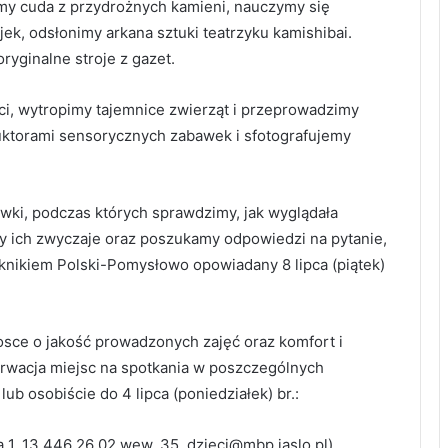
my cuda z przydrożnych kamieni, nauczymy się
k, odsłonimy arkana sztuki teatrzyku kamishibai.
ryginalne stroje z gazet.
i, wytropimy tajemnice zwierząt i przeprowadzimy
uktorami sensorycznych zabawek i sfotografujemy
wki, podczas których sprawdzimy, jak wyglądała
my ich zwyczaje oraz poszukamy odpowiedzi na pytanie,
iknikiem Polski-Pomysłowo opowiadany 8 lipca (piątek)
osce o jakość prowadzonych zajęć oraz komfort i
rwacja miejsc na spotkania w poszczególnych
ub osobiście do 4 lipca (poniedziałek) br.:
aja 1, 13 446 26 02 wew. 35, dzieci@mbp.jaslo.pl)