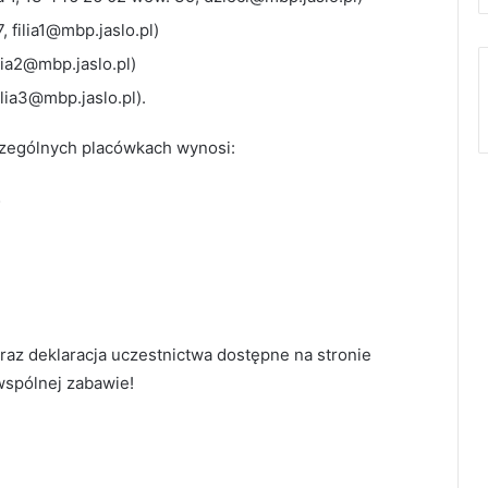
, filia1@mbp.jaslo.pl)
ilia2@mbp.jaslo.pl)
ilia3@mbp.jaslo.pl).
czególnych placówkach wynosi:
;
az deklaracja uczestnictwa dostępne na stronie
wspólnej zabawie!