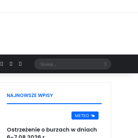
Facebook
X
YouTube
Google News
Szukaj...
NAJNOWSZE WPISY
METEO 🌤️
Ostrzeżenie o burzach w dniach
6-7.08.2026 r.