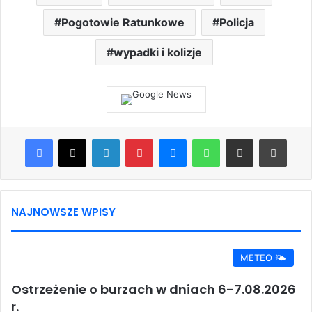
Pogotowie Ratunkowe
Policja
wypadki i kolizje
Facebook
X
LinkedIn
Pinterest
Messenger
WhatsApp
Share via Email
Print
NAJNOWSZE WPISY
METEO 🌤️
Ostrzeżenie o burzach w dniach 6-7.08.2026
r.