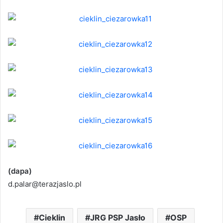
(dapa)
d.palar@terazjaslo.pl
Cieklin
JRG PSP Jasło
OSP