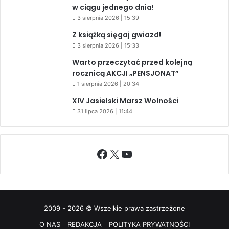
w ciągu jednego dnia!
3 sierpnia 2026 | 15:39
Z książką sięgaj gwiazd!
3 sierpnia 2026 | 15:33
Warto przeczytać przed kolejną
rocznicą AKCJI „PENSJONAT”
1 sierpnia 2026 | 20:34
XIV Jasielski Marsz Wolności
31 lipca 2026 | 11:44
Facebook
X
YouTube
2009 - 2026 © Wszelkie prawa zastrzeżone
O NAS
REDAKCJA
POLITYKA PRYWATNOŚCI