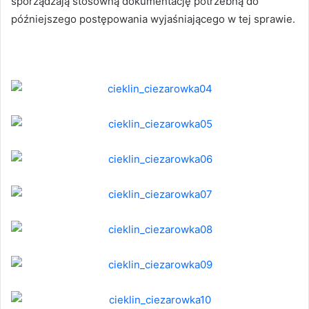
sporządzają stosowną dokumentację potrzebną do
późniejszego postępowania wyjaśniającego w tej sprawie.