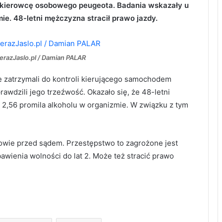
go kierowcę osobowego peugeota. Badania wskazały u
ie. 48-letni mężczyzna stracił prawo jazdy.
erazJaslo.pl / Damian PALAR
ze zatrzymali do kontroli kierującego samochodem
wdzili jego trzeźwość. Okazało się, że 48-letni
o 2,56 promila alkoholu w organizmie. W związku z tym
owie przed sądem. Przestępstwo to zagrożone jest
awienia wolności do lat 2. Może też stracić prawo