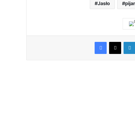
Jasło
pija
Facebook
X