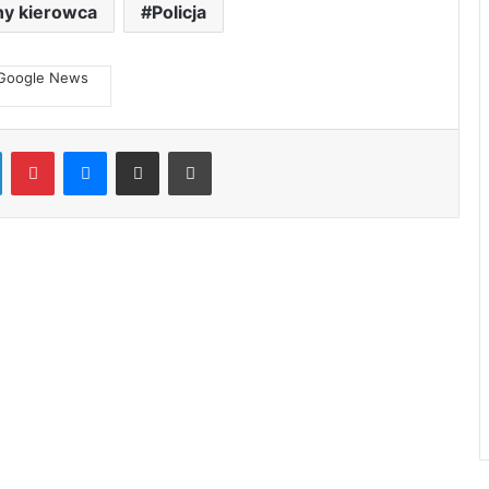
ny kierowca
Policja
LinkedIn
Pinterest
Messenger
Share via Email
Print