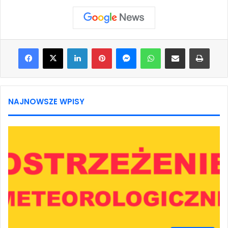
Facebook
X
LinkedIn
Pinterest
Messenger
WhatsApp
Share via Email
Print
NAJNOWSZE WPISY