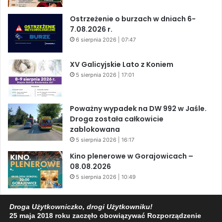
Ostrzeżenie o burzach w dniach 6-
7.08.2026 r.
6 sierpnia 2026 | 07:47
XV Galicyjskie Lato z Koniem
5 sierpnia 2026 | 17:01
Poważny wypadek na DW 992 w Jaśle.
Droga została całkowicie
zablokowana
5 sierpnia 2026 | 16:17
Kino plenerowe w Gorajowicach –
08.08.2026
5 sierpnia 2026 | 10:49
Kulturalny weekend w Jaśle – muzyka,
Droga Użytkowniczko, drogi Użytkowniku!
taniec i regionalne klimaty
25 maja 2018 roku zaczęło obowiązywać Rozporządzenie
5 sierpnia 2026 | 10:16