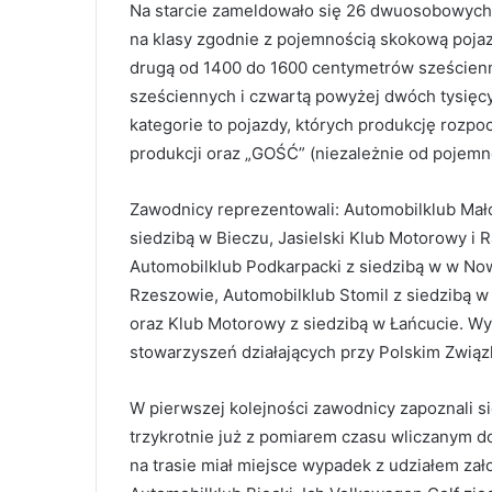
Na starcie zameldowało się 26 dwuosobowych za
na klasy zgodnie z pojemnością skokową poja
drugą od 1400 do 1600 centymetrów sześcienn
sześciennych i czwartą powyżej dwóch tysię
kategorie to pojazdy, których produkcję rozp
produkcji oraz „GOŚĆ” (niezależnie od pojemnoś
Zawodnicy reprezentowali: Automobilklub Małop
siedzibą w Bieczu, Jasielski Klub Motorowy i
Automobilklub Podkarpacki z siedzibą w w No
Rzeszowie, Automobilklub Stomil z siedzibą w 
oraz Klub Motorowy z siedzibą w Łańcucie. Wy
stowarzyszeń działających przy Polskim Zwią
W pierwszej kolejności zawodnicy zapoznali si
trzykrotnie już z pomiarem czasu wliczanym d
na trasie miał miejsce wypadek z udziałem zał