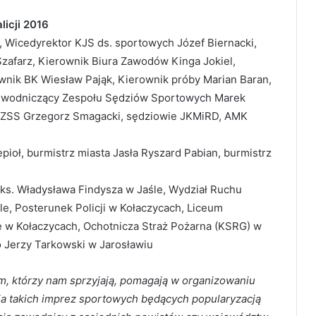
licji 2016
, Wicedyrektor KJS ds. sportowych Józef Biernacki,
zafarz, Kierownik Biura Zawodów Kinga Jokiel,
wnik BK Wiesław Pająk, Kierownik próby Marian Baran,
rzewodniczący Zespołu Sędziów Sportowych Marek
 ZSS Grzegorz Smagacki, sędziowie JKMiRD, AMK
epioł, burmistrz miasta Jasła Ryszard Pabian, burmistrz
ks. Władysława Findysza w Jaśle, Wydział Ruchu
e, Posterunek Policji w Kołaczycach, Liceum
e w Kołaczycach, Ochotnicza Straż Pożarna (KSRG) w
Jerzy Tarkowski w Jarosławiu
, którzy nam sprzyjają, pomagają w organizowaniu
ia takich imprez sportowych będących popularyzacją