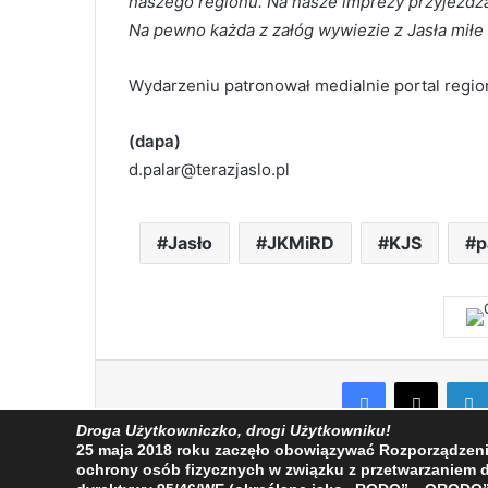
naszego regionu. Na nasze imprezy przyjeżdż
Na pewno każda z załóg wywiezie z Jasła miłe
Wydarzeniu patronował medialnie portal region
(dapa)
d.palar@terazjaslo.pl
Jasło
JKMiRD
KJS
p
Facebook
X
Droga Użytkowniczko, drogi Użytkowniku!
25 maja 2018 roku zaczęło obowiązywać Rozporządzenie 
ochrony osób fizycznych w związku z przetwarzaniem