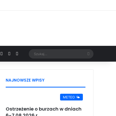
Facebook
X
YouTube
Google News
Szukaj...
NAJNOWSZE WPISY
METEO 🌤️
Ostrzeżenie o burzach w dniach
6-7.08.2026 r.