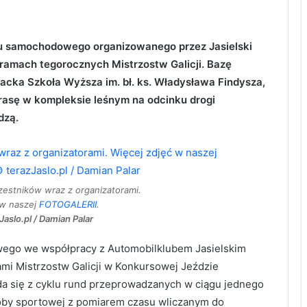
jdu samochodowego organizowanego przez Jasielski
amach tegorocznych Mistrzostw Galicji. Bazę
cka Szkoła Wyższa im. bł. ks. Władysława Findysza,
rasę w kompleksie leśnym na odcinku drogi
dzą.
zestników wraz z organizatorami.
 w naszej
FOTOGALERII
.
Jaslo.pl / Damian Palar
wego we współpracy z Automobilklubem Jasielskim
mi Mistrzostw Galicji w Konkursowej Jeździe
a się z cyklu rund przeprowadzanych w ciągu jednego
próby sportowej z pomiarem czasu wliczanym do