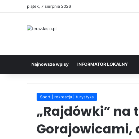
piątek, 7 sierpnia 2026
Najnowsze wpisy
INFORMATOR LOKALNY
Sport | rekreacja | turystyka
„Rajdówki” na 
Gorajowicami, 