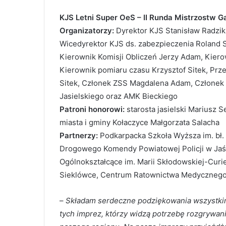
KJS Letni Super OeS – II Runda Mistrzostw Ga
Organizatorzy:
Dyrektor KJS Stanisław Radzik
Wicedyrektor KJS ds. zabezpieczenia Roland S
Kierownik Komisji Obliczeń Jerzy Adam, Kiero
Kierownik pomiaru czasu Krzysztof Sitek, P
Sitek, Członek ZSS Magdalena Adam, Członek
Jasielskiego oraz AMK Bieckiego
Patroni honorowi:
starosta jasielski Mariusz S
miasta i gminy Kołaczyce Małgorzata Salacha
Partnerzy:
Podkarpacka Szkoła Wyższa im. bł. 
Drogowego Komendy Powiatowej Policji w Jaśl
Ogólnokształcące im. Marii Skłodowskiej-Curi
Sieklówce, Centrum Ratownictwa Medycznego 
–
Składam serdeczne podziękowania wszystkim
tych imprez, którzy widzą potrzebę rozgrywan