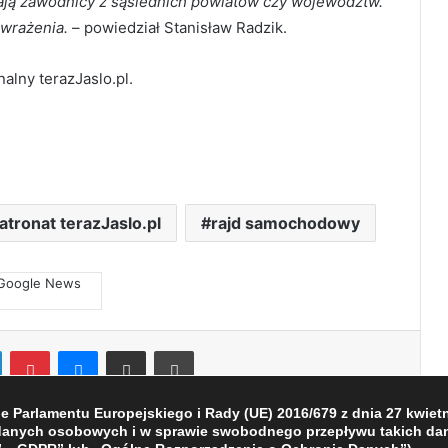
ają zawodnicy z sąsiednich powiatów czy województw.
 wrażenia.
– powiedział Stanisław Radzik.
alny terazJaslo.pl.
atronat terazJaslo.pl
rajd samochodowy
LinkedIn
Pinterest
Messenger
Share via Email
Print
Parlamentu Europejskiego i Rady (UE) 2016/679 z dnia 27 kwietni
 danych osobowych i w sprawie swobodnego przepływu takich dan