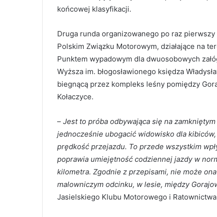
końcowej klasyfikacji.
Druga runda organizowanego po raz pierwszy w
Polskim Związku Motorowym, działające na ter
Punktem wypadowym dla dwuosobowych załóg
Wyższa im. błogosławionego księdza Władysław
biegnącą przez kompleks leśny pomiędzy Gora
Kołaczyce.
–
Jest to próba odbywająca się na zamkniętym
jednocześnie ubogacić widowisko dla kibiców,
prędkość przejazdu. To przede wszystkim wpł
poprawia umiejętność codziennej jazdy w norma
kilometra. Zgodnie z przepisami, nie może on
malowniczym odcinku, w lesie, między Gorajow
Jasielskiego Klubu Motorowego i Ratownictw