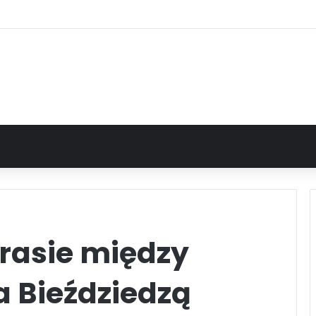
trasie między
a Bieździedzą