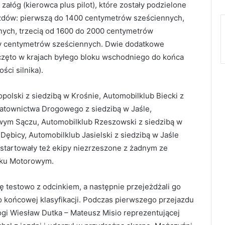
łóg (kierowca plus pilot), które zostały podzielone
zdów: pierwszą do 1400 centymetrów sześciennych,
ych, trzecią od 1600 do 2000 centymetrów
cy centymetrów sześciennych. Dwie dodatkowe
oczęto w krajach byłego bloku wschodniego do końca
ci silnika).
olski z siedzibą w Krośnie, Automobilklub Biecki z
 Ratownictwa Drogowego z siedzibą w Jaśle,
wym Sączu, Automobilklub Rzeszowski z siedzibą w
Dębicy, Automobilklub Jasielski z siedzibą w Jaśle
startowały też ekipy niezrzeszone z żadnym ze
zku Motorowym.
ę testowo z odcinkiem, a następnie przejeżdżali go
o końcowej klasyfikacji. Podczas pierwszego przejazdu
ogi Wiesław Dutka – Mateusz Misio reprezentującej