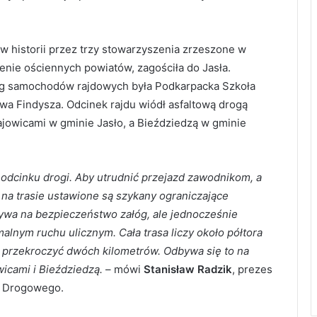
 historii przez trzy stowarzyszenia zrzeszone w
enie ościennych powiatów, zagościła do Jasła.
 samochodów rajdowych była Podkarpacka Szkoła
a Findysza. Odcinek rajdu wiódł asfaltową drogą
jowicami w gminie Jasło, a Bieździedzą w gminie
 odcinku drogi. Aby utrudnić przejazd zawodnikom, a
 na trasie ustawione są szykany ograniczające
ywa na bezpieczeństwo załóg, ale jednocześnie
lnym ruchu ulicznym. Cała trasa liczy około półtora
a przekroczyć dwóch kilometrów. Odbywa się to na
icami i Bieździedzą.
– mówi
Stanisław Radzik
, prezes
a Drogowego.