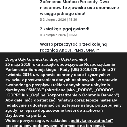
Zaćmienie Słońca i Perseidy. Dwa
niesamowite zjawiska astronomiczne
w ciągu jednego dnia!
3 sierpnia 2026 | 15:39
Z książką sięgaj gwiazd!
3 sierpnia 2026 | 15:33
Warto przeczytać przed kolejną
rocznicą AKCJI „PENSJONAT”
1 sierpnia 2026 | 20:34
Droga Użytkowniczko, drogi Użytkowniku!
25 maja 2018 roku zaczęło obowiązywać Rozporządzenie
XIV Jasielski Marsz Wolności
Parlamentu Europejskiego i Rady (UE) 2016/679 z dnia 27
31 lipca 2026 | 11:44
kwietnia 2016 r. w sprawie ochrony osób fizycznych w
związku z przetwarzaniem danych osobowych i w sprawie
swobodnego przepływu takich danych oraz uchylenia
dyrektywy 95/46/WE (określane jako „RODO”, „ORODO”,
Facebook
X
YouTube
„GDPR” lub „Ogólne Rozporządzenie o Ochronie Danych”).
Aby dalej móc dostarczać Państwu coraz lepsze materiały
redakcyjne i udostępniać coraz lepsze usługi, potrzebujemy
zgody na lepsze dopasowanie treści do zachowań
Użytkownika portalu.
Wobec powyższego, w zakładce
„polityka prywatności
”
2009 - 2026 © Wszelkie prawa zastrzeżone
prezentujemy podstawowe informacje na ten temat.