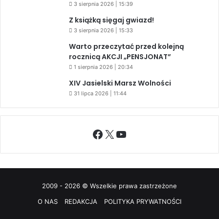
3 sierpnia 2026 | 15:39
Z książką sięgaj gwiazd!
3 sierpnia 2026 | 15:33
Warto przeczytać przed kolejną
rocznicą AKCJI „PENSJONAT”
1 sierpnia 2026 | 20:34
XIV Jasielski Marsz Wolności
31 lipca 2026 | 11:44
Facebook
X
YouTube
2009 - 2026 © Wszelkie prawa zastrzeżone
O NAS
REDAKCJA
POLITYKA PRYWATNOŚCI