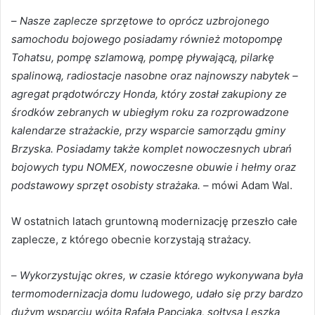
–
Nasze zaplecze sprzętowe to oprócz uzbrojonego
samochodu bojowego posiadamy również motopompę
Tohatsu, pompę szlamową, pompę pływającą, pilarkę
spalinową, radiostacje nasobne oraz najnowszy nabytek –
agregat prądotwórczy Honda, który został zakupiony ze
środków zebranych w ubiegłym roku za rozprowadzone
kalendarze strażackie, przy wsparcie samorządu gminy
Brzyska. Posiadamy także komplet nowoczesnych ubrań
bojowych typu NOMEX, nowoczesne obuwie i hełmy oraz
podstawowy sprzęt osobisty strażaka.
– mówi Adam Wal.
W ostatnich latach gruntowną modernizację przeszło całe
zaplecze, z którego obecnie korzystają strażacy.
–
Wykorzystując okres, w czasie którego wykonywana była
termomodernizacja domu ludowego, udało się przy bardzo
dużym wsparciu wójta Rafała Papciaka, sołtysa Leszka