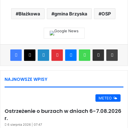
Błażkowa
gmina Brzyska
OSP
Facebook
X
LinkedIn
Pinterest
Messenger
WhatsApp
Share via Email
Print
NAJNOWSZE WPISY
METEO 🌤️
Ostrzeżenie o burzach w dniach 6-7.08.2026
r.
6 sierpnia 2026 | 07:47