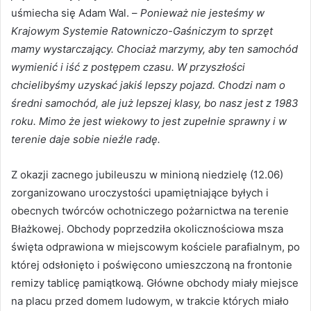
uśmiecha się Adam Wal. –
Ponieważ nie jesteśmy w
Krajowym Systemie Ratowniczo-Gaśniczym to sprzęt
mamy wystarczający. Chociaż marzymy, aby ten samochód
wymienić i iść z postępem czasu. W przyszłości
chcielibyśmy uzyskać jakiś lepszy pojazd. Chodzi nam o
średni samochód, ale już lepszej klasy, bo nasz jest z 1983
roku. Mimo że jest wiekowy to jest zupełnie sprawny i w
terenie daje sobie nieźle radę.
Z okazji zacnego jubileuszu w minioną niedzielę (12.06)
zorganizowano uroczystości upamiętniające byłych i
obecnych twórców ochotniczego pożarnictwa na terenie
Błażkowej. Obchody poprzedziła okolicznościowa msza
święta odprawiona w miejscowym kościele parafialnym, po
której odsłonięto i poświęcono umieszczoną na frontonie
remizy tablicę pamiątkową. Główne obchody miały miejsce
na placu przed domem ludowym, w trakcie których miało