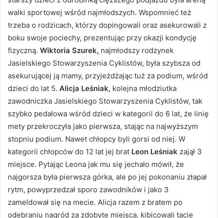
walki sportowej wśród najmłodszych. Wspomnieć też
trzeba o rodzicach, którzy dopingowali oraz asekurowali z
boku swoje pociechy, prezentując przy okazji kondycję
fizyczną.
Wiktoria Szurek,
najmłodszy rodzynek
Jasielskiego Stowarzyszenia Cyklistów, była szybsza od
asekurującej ją mamy, przyjeżdżając tuż za podium, wśród
dzieci do lat 5.
Alicja Leśniak,
kolejna młodziutka
zawodniczka Jasielskiego Stowarzyszenia Cyklistów, tak
szybko pedałowa wśród dzieci w kategorii do 6 lat, że linię
mety przekroczyła jako pierwsza, stając na najwyższym
stopniu podium. Nawet chłopcy byli gorsi od niej. W
kategorii chłopców do 12 lat jej brat
Leon Leśniak
zajął 3
miejsce. Pytając Leona jak mu się jechało mówił, że
najgorsza była pierwsza górka, ale po jej pokonaniu złapał
rytm, powyprzedzał sporo zawodników i jako 3
zameldował się na mecie. Alicja razem z bratem po
odebraniu nagród za zdobyte miejsca, kibicowali tacie