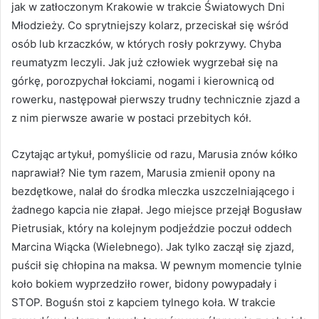
jak w zatłoczonym Krakowie w trakcie Światowych Dni
Młodzieży. Co sprytniejszy kolarz, przeciskał się wśród
osób lub krzaczków, w których rosły pokrzywy. Chyba
reumatyzm leczyli. Jak już człowiek wygrzebał się na
górkę, porozpychał łokciami, nogami i kierownicą od
rowerku, następował pierwszy trudny technicznie zjazd a
z nim pierwsze awarie w postaci przebitych kół.
Czytając artykuł, pomyślicie od razu, Marusia znów kółko
naprawiał? Nie tym razem, Marusia zmienił opony na
bezdętkowe, nalał do środka mleczka uszczelniającego i
żadnego kapcia nie złapał. Jego miejsce przejął Bogusław
Pietrusiak, który na kolejnym podjeździe poczuł oddech
Marcina Wiącka (Wielebnego). Jak tylko zaczął się zjazd,
puścił się chłopina na maksa. W pewnym momencie tylnie
koło bokiem wyprzedziło rower, bidony powypadały i
STOP. Boguśn stoi z kapciem tylnego koła. W trakcie