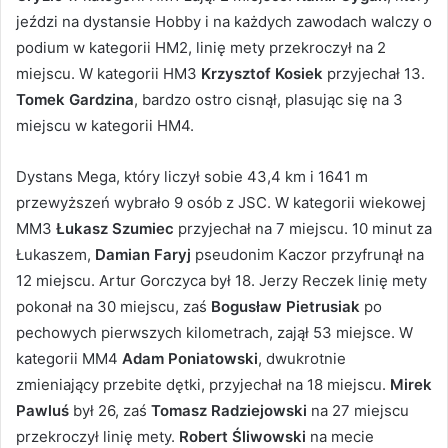
jeździ na dystansie Hobby i na każdych zawodach walczy o
podium w kategorii HM2, linię mety przekroczył na 2
miejscu. W kategorii HM3
Krzysztof Kosiek
przyjechał 13.
Tomek Gardzina
, bardzo ostro cisnął, plasując się na 3
miejscu w kategorii HM4.
Dystans Mega, który liczył sobie 43,4 km i 1641 m
przewyższeń wybrało 9 osób z JSC. W kategorii wiekowej
MM3
Łukasz Szumiec
przyjechał na 7 miejscu. 10 minut za
Łukaszem,
Damian Faryj
pseudonim Kaczor przyfrunął na
12 miejscu. Artur Gorczyca był 18. Jerzy Reczek linię mety
pokonał na 30 miejscu, zaś
Bogusław Pietrusiak
po
pechowych pierwszych kilometrach, zajął 53 miejsce. W
kategorii MM4
Adam Poniatowski
, dwukrotnie
zmieniający przebite dętki, przyjechał na 18 miejscu.
Mirek
Pawluś
był 26, zaś
Tomasz Radziejowski
na 27 miejscu
przekroczył linię mety.
Robert Śliwowski
na mecie