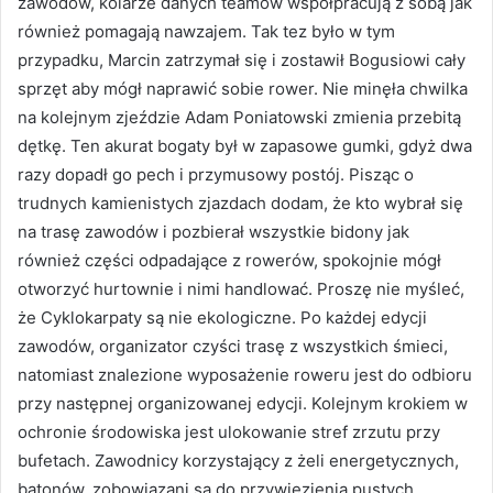
zawodów, kolarze danych teamów współpracują z sobą jak
również pomagają nawzajem. Tak tez było w tym
przypadku, Marcin zatrzymał się i zostawił Bogusiowi cały
sprzęt aby mógł naprawić sobie rower. Nie minęła chwilka
na kolejnym zjeździe Adam Poniatowski zmienia przebitą
dętkę. Ten akurat bogaty był w zapasowe gumki, gdyż dwa
razy dopadł go pech i przymusowy postój. Pisząc o
trudnych kamienistych zjazdach dodam, że kto wybrał się
na trasę zawodów i pozbierał wszystkie bidony jak
również części odpadające z rowerów, spokojnie mógł
otworzyć hurtownie i nimi handlować. Proszę nie myśleć,
że Cyklokarpaty są nie ekologiczne. Po każdej edycji
zawodów, organizator czyści trasę z wszystkich śmieci,
natomiast znalezione wyposażenie roweru jest do odbioru
przy następnej organizowanej edycji. Kolejnym krokiem w
ochronie środowiska jest ulokowanie stref zrzutu przy
bufetach. Zawodnicy korzystający z żeli energetycznych,
batonów, zobowiązani są do przywiezienia pustych