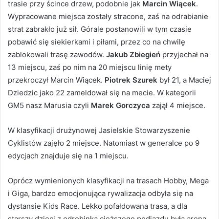
trasie przy ścince drzew, podobnie jak
Marcin Wiącek
.
Wypracowane miejsca zostały stracone, zaś na odrabianie
strat zabrakło już sił. Górale postanowili w tym czasie
pobawić się siekierkami i piłami, przez co na chwilę
zablokowali trasę zawodów.
Jakub Zbiegień
przyjechał na
13 miejscu, zaś po nim na 20 miejscu linię mety
przekroczył Marcin Wiącek.
Piotrek Szurek
był 21, a Maciej
Dziedzic jako 22 zameldował się na mecie. W kategorii
GM5 nasz Marusia czyli
Marek Gorczyca
zajął 4 miejsce.
W klasyfikacji drużynowej Jasielskie Stowarzyszenie
Cyklistów zajęło 2 miejsce. Natomiast w generalce po 9
edycjach znajduje się na 1 miejscu.
Oprócz wymienionych klasyfikacji na trasach Hobby, Mega
i Giga, bardzo emocjonująca rywalizacja odbyła się na
dystansie Kids Race. Lekko pofałdowana trasa, a dla
starszy dzieci z odrobinką cięższego podjazdu była areną