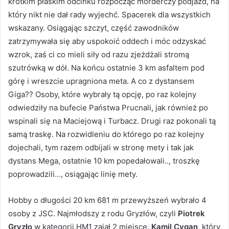
krótkim płaskim odcinku rozpocząć morderczy podjazd, na
który nikt nie dał rady wyjechć. Spacerek dla wszystkich
wskazany. Osiągając szczyt, część zawodników
zatrzymywała się aby uspokoić oddech i móc odzyskać
wzrok, zaś ci co mieli siły od razu zjeżdżali stromą
szutrówką w dół. Na końcu ostatnie 3 km asfaltem pod
górę i wreszcie upragniona meta. A co z dystansem
Giga?? Osoby, które wybrały tą opcję, po raz kolejny
odwiedziły na bufecie Państwa Prucnali, jak również po
wspinali się na Maciejową i Turbacz. Drugi raz pokonali tą
samą traskę. Na rozwidleniu do którego po raz kolejny
dojechali, tym razem odbijali w stronę mety i tak jak
dystans Mega, ostatnie 10 km popedałowali.., troszkę
poprowadzili…, osiągając linię mety.
Hobby o długości 20 km 681 m przewyższeń wybrało 4
osoby z JSC. Najmłodszy z rodu Gryzłów, czyli
Piotrek
Gryzło
w kategorii HM1 zajął 2 miejsce.
Kamil Cygan
, który