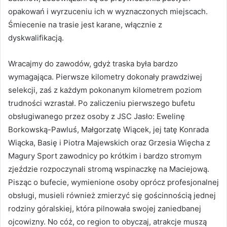
opakowań i wyrzuceniu ich w wyznaczonych miejscach.
Śmiecenie na trasie jest karane, włącznie z
dyskwalifikacją.
Wracajmy do zawodów, gdyż traska była bardzo
wymagająca. Pierwsze kilometry dokonały prawdziwej
selekcji, zaś z każdym pokonanym kilometrem poziom
trudności wzrastał. Po zaliczeniu pierwszego bufetu
obsługiwanego przez osoby z JSC Jasło: Ewelinę
Borkowską-Pawluś, Małgorzatę Wiącek, jej tatę Konrada
Wiącka, Basię i Piotra Majewskich oraz Grzesia Więcha z
Magury Sport zawodnicy po krótkim i bardzo stromym
zjeździe rozpoczynali stromą wspinaczkę na Maciejową.
Pisząc o bufecie, wymienione osoby oprócz profesjonalnej
obsługi, musieli również zmierzyć się gościnnością jednej
rodziny góralskiej, która pilnowała swojej zaniedbanej
ojcowizny. No cóż, co region to obyczaj, atrakcje muszą