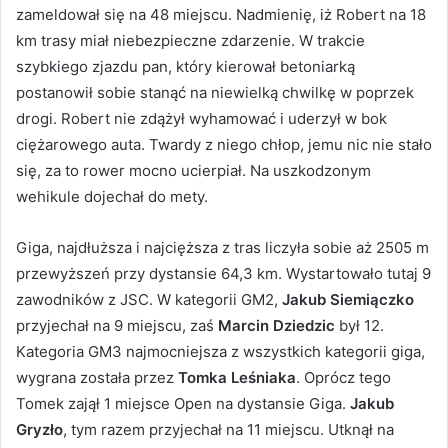
zameldował się na 48 miejscu. Nadmienię, iż Robert na 18
km trasy miał niebezpieczne zdarzenie. W trakcie
szybkiego zjazdu pan, który kierował betoniarką
postanowił sobie stanąć na niewielką chwilkę w poprzek
drogi. Robert nie zdążył wyhamować i uderzył w bok
ciężarowego auta. Twardy z niego chłop, jemu nic nie stało
się, za to rower mocno ucierpiał. Na uszkodzonym
wehikule dojechał do mety.
Giga, najdłuższa i najcięższa z tras liczyła sobie aż 2505 m
przewyższeń przy dystansie 64,3 km. Wystartowało tutaj 9
zawodników z JSC. W kategorii GM2,
Jakub Siemiączko
przyjechał na 9 miejscu, zaś
Marcin Dziedzic
był 12.
Kategoria GM3 najmocniejsza z wszystkich kategorii giga,
wygrana została przez
Tomka Leśniaka
. Oprócz tego
Tomek zajął 1 miejsce Open na dystansie Giga.
Jakub
Gryzło
, tym razem przyjechał na 11 miejscu. Utknął na