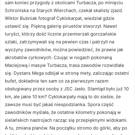
sam koniec przygody z okolicami Turbacza, po minięciu
Schroniska na Starych Wierchach, czekał skalisty zjazd.
Wiktor Bubniak fotograf Cyklokarpat, wiedział gdzie
ustawić się. Piękną galerię piruetów stworzył. Nawet
turyści, którzy dość licznie przemierzali gorczańskie
szlaki, zatrzymywali się na pewien czas i patrzyli na
wyczyny zawodników, można powiedzieć, że prawie jak
akrobatów cyrkowych. Czując w nogach pokonaną
Maciejową i masyw Turbacza, trasa zawodów rozwidlała
się. Dystans Mega odbijał w stronę mety, zaliczając ostatni
bufet, dokładnie ten sam co za pierwszym razem
obsługiwany przez osoby z JSC Jasło. Stamtąd było już 10
km, ale jakie 10 km? Cyklokarpaty mają to do siebie, że
zawsze musi być jakaś niespodzianka. Spora część
zawodników myślała, że ostatnie kilometry pokonają w
sielańskich nastrojach racząc się przepięknymi widokami.
A tu, zmiana planów. Na początku stromo do górki, aby po