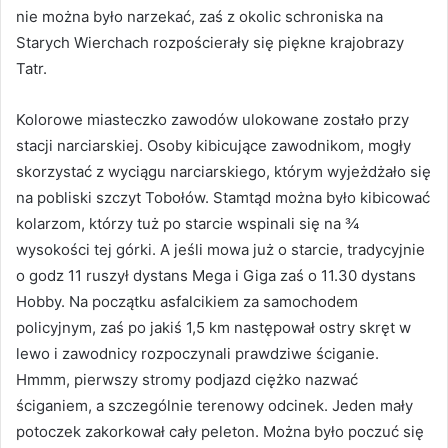
nie można było narzekać, zaś z okolic schroniska na
Starych Wierchach rozpościerały się piękne krajobrazy
Tatr.
Kolorowe miasteczko zawodów ulokowane zostało przy
stacji narciarskiej. Osoby kibicujące zawodnikom, mogły
skorzystać z wyciągu narciarskiego, którym wyjeżdżało się
na pobliski szczyt Tobołów. Stamtąd można było kibicować
kolarzom, którzy tuż po starcie wspinali się na ¾
wysokości tej górki. A jeśli mowa już o starcie, tradycyjnie
o godz 11 ruszył dystans Mega i Giga zaś o 11.30 dystans
Hobby. Na początku asfalcikiem za samochodem
policyjnym, zaś po jakiś 1,5 km następował ostry skręt w
lewo i zawodnicy rozpoczynali prawdziwe ściganie.
Hmmm, pierwszy stromy podjazd ciężko nazwać
ściganiem, a szczególnie terenowy odcinek. Jeden mały
potoczek zakorkował cały peleton. Można było poczuć się