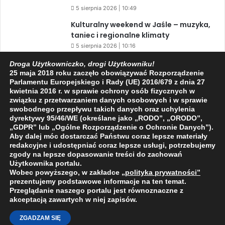
5 sierpnia 2026 | 10:49
Kulturalny weekend w Jaśle – muzyka,
taniec i regionalne klimaty
5 sierpnia 2026 | 10:16
Czy Kopernik zjadał piernik?
Droga Użytkowniczko, drogi Użytkowniku!
25 maja 2018 roku zaczęło obowiązywać Rozporządzenie
5 sierpnia 2026 | 10:12
Parlamentu Europejskiego i Rady (UE) 2016/679 z dnia 27
kwietnia 2016 r. w sprawie ochrony osób fizycznych w
związku z przetwarzaniem danych osobowych i w sprawie
swobodnego przepływu takich danych oraz uchylenia
Facebook
X
YouTube
dyrektywy 95/46/WE (określane jako „RODO”, „ORODO”,
„GDPR” lub „Ogólne Rozporządzenie o Ochronie Danych”).
Aby dalej móc dostarczać Państwu coraz lepsze materiały
redakcyjne i udostępniać coraz lepsze usługi, potrzebujemy
zgody na lepsze dopasowanie treści do zachowań
Użytkownika portalu.
2009 - 2026 © Wszelkie prawa zastrzeżone
Wobec powyższego, w zakładce
„polityka prywatności
”
prezentujemy podstawowe informacje na ten temat.
O NAS
REDAKCJA
POLITYKA PRYWATNOŚCI
Przeglądanie naszego portalu jest równoznaczne z
akceptacją zawartych w niej zapisów.
ZGADZAM SIĘ