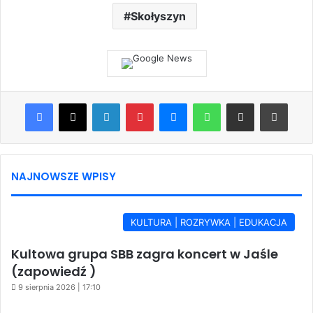
Skołyszyn
Facebook
X
LinkedIn
Pinterest
Messenger
WhatsApp
Share via Email
Print
NAJNOWSZE WPISY
KULTURA | ROZRYWKA | EDUKACJA
Kultowa grupa SBB zagra koncert w Jaśle
(zapowiedź )
9 sierpnia 2026 | 17:10