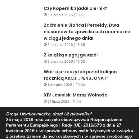
Czy Kopernik zjadał piernik?
5 sierpnia 2026 | 10:12
Zaćmienie Słońca i Perseidy. Dwa
niesamowite zjawiska astronomiczne
w ciągu jednego dnia!
3 sierpnia 2026 | 15:39
Z książką sięgaj gwiazd!
3 sierpnia 2026 | 15:33
Warto przeczytać przed kolejną
rocznicą AKCJI „PENSJONAT”
1 sierpnia 2026 | 20:34
XIV Jasielski Marsz Wolności
31 lipca 2026 | 11:44
Droga Użytkowniczko, drogi Użytkowniku!
25 maja 2018 roku zaczęło obowiązywać Rozporządzenie
Parlamentu Europejskiego i Rady (UE) 2016/679 z dnia 27
Facebook
X
YouTube
kwietnia 2016 r. w sprawie ochrony osób fizycznych w związku
z przetwarzaniem danych osobowych i w sprawie swobodnego