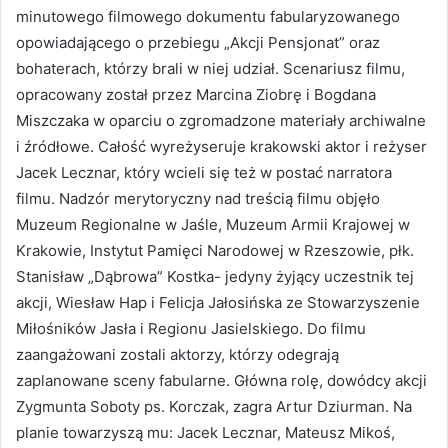
minutowego filmowego dokumentu fabularyzowanego
opowiadającego o przebiegu „Akcji Pensjonat” oraz
bohaterach, którzy brali w niej udział. Scenariusz filmu,
opracowany został przez Marcina Ziobrę i Bogdana
Miszczaka w oparciu o zgromadzone materiały archiwalne
i źródłowe. Całość wyreżyseruje krakowski aktor i reżyser
Jacek Lecznar, który wcieli się też w postać narratora
filmu. Nadzór merytoryczny nad treścią filmu objęło
Muzeum Regionalne w Jaśle, Muzeum Armii Krajowej w
Krakowie, Instytut Pamięci Narodowej w Rzeszowie, płk.
Stanisław „Dąbrowa” Kostka- jedyny żyjący uczestnik tej
akcji, Wiesław Hap i Felicja Jałosińska ze Stowarzyszenie
Miłośników Jasła i Regionu Jasielskiego. Do filmu
zaangażowani zostali aktorzy, którzy odegrają
zaplanowane sceny fabularne. Główna rolę, dowódcy akcji
Zygmunta Soboty ps. Korczak, zagra Artur Dziurman. Na
planie towarzyszą mu: Jacek Lecznar, Mateusz Mikoś,