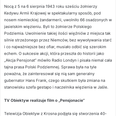
Nocą z 5 na 6 sierpnia 1943 roku sześciu żołnierzy
Kedywu Armii Krajowej w spektakularny sposób, pod
nosem niemieckiej żandarmerii, uwolniło 66 osadzonych w
jasielskim więzieniu. Byli to żołnierze Polskiego
Podziemia. Uwolnienie takiej ilości więźniów z miejsca tak
silnie strzeżonego przez Niemców, bez wywoływania starć
i co najważniejsze bez ofiar, musiało odbić się szerokim
echem. O sukcesie akcji, która przeszła do historii jako
„Akcja Pensjonat” mówiło Radio Londyn i pisała niemal cała
tajna prasa Polski Podziemnej. Sprawa była na tyle
poważna, że zainteresował się nią sam generalny
gubernator Hans Frank, czego skutkiem była zmiana na
stanowisku szefa gestapo i naczelnika więzienia w Jaśle.
TV Obiektyw realizuje film o „Pensjonacie”
Telewizja Obiektyw z Krosna podjęła się stworzenia 40-