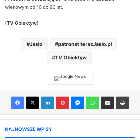
wiekowym od 10 do 90 lat.
(TV Obiektyw)
Jasło
patronat terazJaslo.pl
TV Obiektyw
Facebook
X
LinkedIn
Pinterest
Messenger
WhatsApp
Share via Email
Print
NAJNOWSZE WPISY