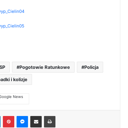
SP
Pogotowie Ratunkowe
Policja
dki i kolizje
LinkedIn
Pinterest
Messenger
Share via Email
Print