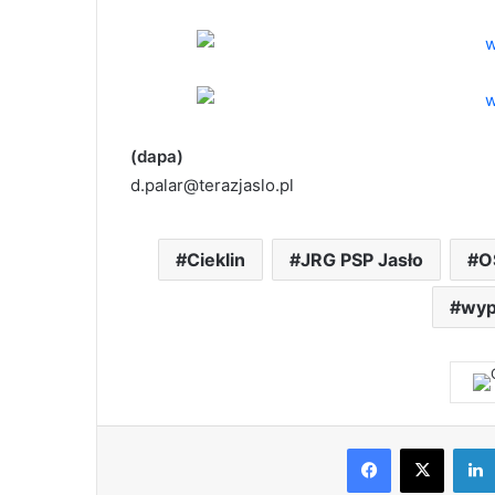
(dapa)
d.palar@terazjaslo.pl
Cieklin
JRG PSP Jasło
O
wypa
Facebook
X