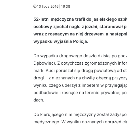
10 lipca 2016 | 19:38
52-letni mężczyzna trafił do jasielskiego sz
osobowy zjechał nagle z jezdni, staranował p
wraz z rosnącym na niej drzewem, a następn
wypadku wyjaśnia Policja.
Do wypadku drogowego doszło dzisiaj po godzi
Dębowiec). Z dotychczas zgromadzonych info
marki Audi poruszał się drogą powiatową od s
drogi – z nieznanych na chwilę obecną przyczy
wyniku czego uderzył z impetem w przylegają
podbudowie i rosnące na terenie prywatnej po
dach.
Do kierującego nim mężczyzny został zadyspo
medycznego. W wyniku doznanych obrażeń ciał