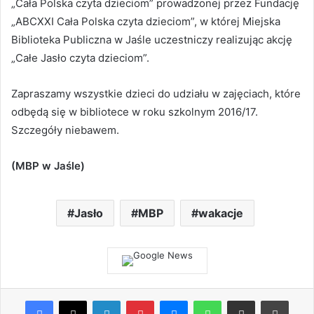
„Cała Polska czyta dzieciom” prowadzonej przez Fundację
„ABCXXI Cała Polska czyta dzieciom”, w której Miejska
Biblioteka Publiczna w Jaśle uczestniczy realizując akcję
„Całe Jasło czyta dzieciom”.
Zapraszamy wszystkie dzieci do udziału w zajęciach, które
odbędą się w bibliotece w roku szkolnym 2016/17.
Szczegóły niebawem.
(MBP w Jaśle)
Jasło
MBP
wakacje
Facebook
X
LinkedIn
Pinterest
Messenger
WhatsApp
Share via Email
Print