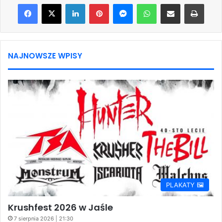
Facebook
X
LinkedIn
Pinterest
Messenger
WhatsApp
Share via Email
Print
NAJNOWSZE WPISY
PLAKATY 🖼️
Krushfest 2026 w Jaśle
7 sierpnia 2026 | 21:30