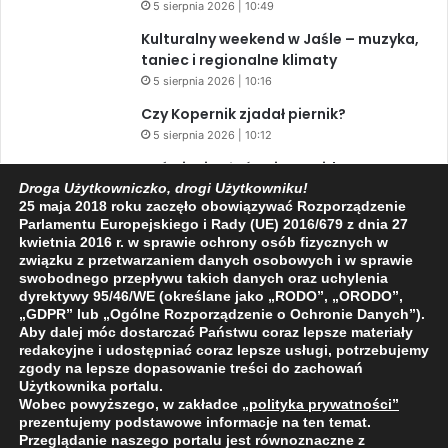
5 sierpnia 2026 | 10:49
Kulturalny weekend w Jaśle – muzyka,
taniec i regionalne klimaty
5 sierpnia 2026 | 10:16
Czy Kopernik zjadał piernik?
5 sierpnia 2026 | 10:12
Zaćmienie Słońca i Perseidy. Dwa
niesamowite zjawiska astronomiczne
Droga Użytkowniczko, drogi Użytkowniku!
25 maja 2018 roku zaczęło obowiązywać Rozporządzenie
w ciągu jednego dnia!
Parlamentu Europejskiego i Rady (UE) 2016/679 z dnia 27
3 sierpnia 2026 | 15:39
kwietnia 2016 r. w sprawie ochrony osób fizycznych w
związku z przetwarzaniem danych osobowych i w sprawie
swobodnego przepływu takich danych oraz uchylenia
dyrektywy 95/46/WE (określane jako „RODO”, „ORODO”,
Facebook
X
YouTube
„GDPR” lub „Ogólne Rozporządzenie o Ochronie Danych”).
Aby dalej móc dostarczać Państwu coraz lepsze materiały
redakcyjne i udostępniać coraz lepsze usługi, potrzebujemy
zgody na lepsze dopasowanie treści do zachowań
Użytkownika portalu.
Wobec powyższego, w zakładce
„polityka prywatności
”
2009 - 2026 © Wszelkie prawa zastrzeżone
prezentujemy podstawowe informacje na ten temat.
Przeglądanie naszego portalu jest równoznaczne z