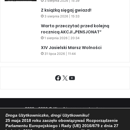
3 sierpnia 2026 | 15:39
Z książką sięgaj gwiazd!
3 sierpnia 2026 | 15:33
Warto przeczytać przed kolejną
rocznicą AKCJI „PENSJONAT”
1 sierpnia 2026 | 20:34
XIV Jasielski Marsz Wolności
31 lipca 2026 | 11:44
Facebook
X
YouTube
2009 - 2026 © Wszelkie prawa zastrzeżone
Droga Użytkowniczko, drogi Użytkowniku!
O NAS
REDAKCJA
POLITYKA PRYWATNOŚCI
25 maja 2018 roku zaczęło obowiązywać Rozporządzenie
Parlamentu Europejskiego i Rady (UE) 2016/679 z dnia 27