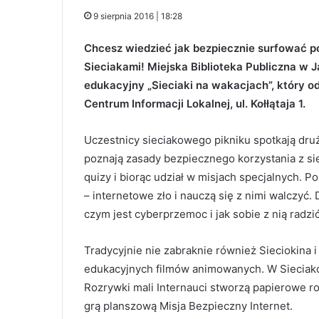
9 sierpnia 2016 | 18:28
Chcesz wiedzieć jak bezpiecznie surfować p
Sieciakami! Miejska Biblioteka Publiczna w J
edukacyjny „Sieciaki na wakacjach”, który odb
Centrum Informacji Lokalnej, ul. Kołłątaja 1.
Uczestnicy sieciakowego pikniku spotkają dru
poznają zasady bezpiecznego korzystania z sie
quizy i biorąc udział w misjach specjalnych. P
– internetowe zło i nauczą się z nimi walczyć.
czym jest cyberprzemoc i jak sobie z nią radzić
Tradycyjnie nie zabraknie również Sieciokina 
edukacyjnych filmów animowanych. W Sieciako
Rozrywki mali Internauci stworzą papierowe ro
grą planszową Misja Bezpieczny Internet.