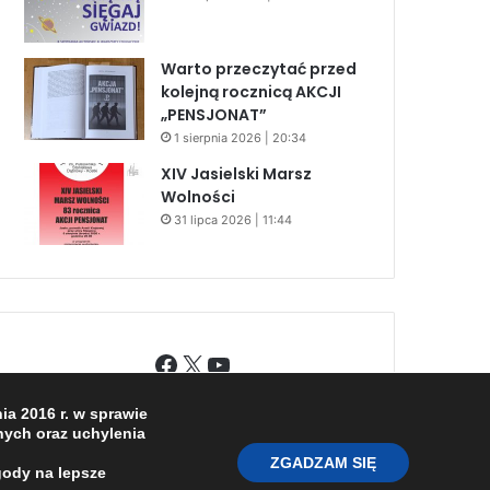
Warto przeczytać przed
kolejną rocznicą AKCJI
„PENSJONAT”
1 sierpnia 2026 | 20:34
XIV Jasielski Marsz
Wolności
31 lipca 2026 | 11:44
Facebook
X
YouTube
a 2016 r. w sprawie
ych oraz uchylenia
ZGADZAM SIĘ
gody na lepsze