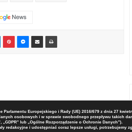
LinkedIn
Pinterest
Messenger
Share via Email
Print
Parlamentu Europejskiego i Rady (UE) 2016/679 z dnia 27 kwietni
 danych osobowych i w sprawie swobodnego przepływu takich dan
, „GDPR” lub „Ogólne Rozporządzenie o Ochronie Danych”).
ły redakcyjne i udostępniać coraz lepsze usługi, potrzebujemy z