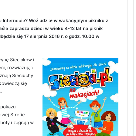
o Internecie? Weź udział w wakacyjnym pikniku z
aśle zaprasza dzieci w wieku 4-12 lat na piknik
ędzie się 17 sierpnia 2016 r. o godz. 10.00 w
żynę Sieciaków i
ci, rozwiązując
oznają Sieciuchy
 Dowiedzą się
.
i pokazu
wej Strefie
boty i zagrają w