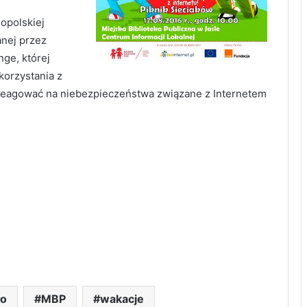
nopolskiej
anej przez
ge, której
korzystania z
k reagować na niebezpieczeństwa związane z Internetem
ło
MBP
wakacje