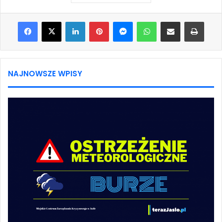
Facebook
X
LinkedIn
Pinterest
Messenger
WhatsApp
Share via Email
Print
NAJNOWSZE WPISY