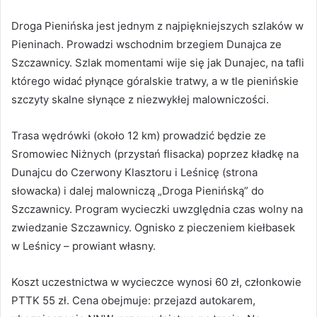
Droga Pienińska jest jednym z najpiękniejszych szlaków w
Pieninach. Prowadzi wschodnim brzegiem Dunajca ze
Szczawnicy. Szlak momentami wije się jak Dunajec, na tafli
którego widać płynące góralskie tratwy, a w tle pienińskie
szczyty skalne słynące z niezwykłej malowniczości.
Trasa wędrówki (około 12 km) prowadzić będzie ze
Sromowiec Niżnych (przystań flisacka) poprzez kładkę na
Dunajcu do Czerwony Klasztoru i Leśnicę (strona
słowacka) i dalej malowniczą „Droga Pienińską” do
Szczawnicy. Program wycieczki uwzględnia czas wolny na
zwiedzanie Szczawnicy. Ognisko z pieczeniem kiełbasek
w Leśnicy – prowiant własny.
Koszt uczestnictwa w wycieczce wynosi 60 zł, członkowie
PTTK 55 zł. Cena obejmuje: przejazd autokarem,