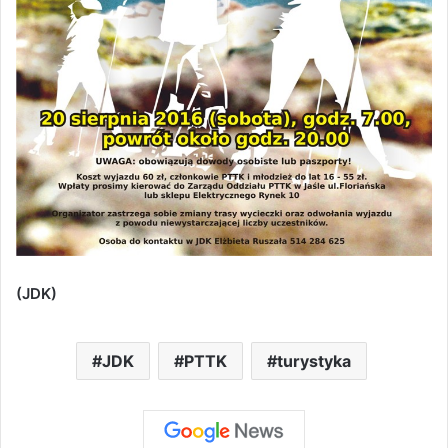
(JDK)
JDK
PTTK
turystyka