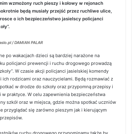
z nim wzmożony ruch pieszy i kołowy w rejonach
dnokrotnie będą musiały przejść przez ruchliwe ulice,
osce o ich bezpieczeństwo jasielscy policjanci
oły”.
Jaslo.pl / DAMIAN PALAR
e po wakacjach dzieci są bardziej narażone na
oku policjanci prewencji i ruchu drogowego prowadzą
oły”. W czasie akcji policjanci jasielskiej komendy
i ich rodzicami oraz nauczycielami. Będą rozmawiać z
potkać w drodze do szkoły oraz przypomną przepisy i
i w praktyce. W celu zapewnienia bezpieczeństwa
ony szkół oraz w miejsca, gdzie można spotkać uczniów
ie przyglądać się zarówno pieszym jak i kierującym
 przepisów.
estników ruchu drogowego przypominamy także by