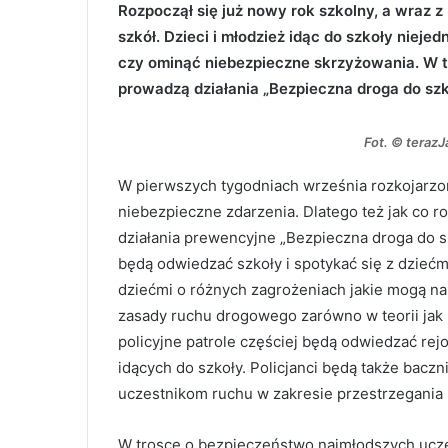
Rozpoczął się już nowy rok szkolny, a wraz 
szkół. Dzieci i młodzież idąc do szkoły nieje
czy ominąć niebezpieczne skrzyżowania. W tr
prowadzą działania „Bezpieczna droga do szk
Fot. © teraz
W pierwszych tygodniach września rozkojarzon
niebezpieczne zdarzenia. Dlatego też jak co r
działania prewencyjne „Bezpieczna droga do szk
będą odwiedzać szkoły i spotykać się z dziećm
dziećmi o różnych zagrożeniach jakie mogą na
zasady ruchu drogowego zarówno w teorii jak 
policyjne patrole częściej będą odwiedzać rej
idących do szkoły. Policjanci będą także baczn
uczestnikom ruchu w zakresie przestrzegania
W trosce o bezpieczeństwo najmłodszych ucz