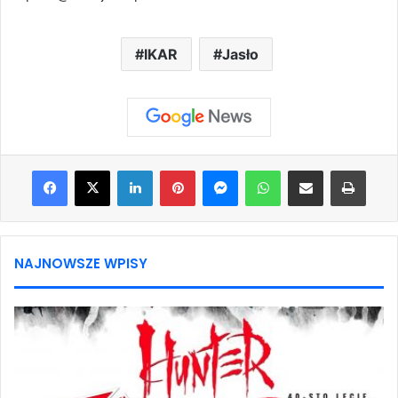
IKAR
Jasło
Facebook
X
LinkedIn
Pinterest
Messenger
WhatsApp
Share via Email
Print
NAJNOWSZE WPISY