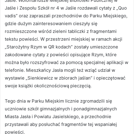
Jaśle. Wolontariusze Miejskiej Biblioteki Publicznej w
Jaśle i Zespołu Szkół nr 4 w Jaśle rozdawali cytaty z „Quo
vadis” oraz zapraszali przechodniów do Parku Miejskiego,
gdzie dużym zainteresowaniem cieszyły się
rozmieszczone wśród zieleni tabliczki z fragmentami
tekstu powieści. W przestrzeni miejskiej w ramach akcji
„Starożytny Rzym w QR kodach” zostały umieszczone
zakodowane cytaty z powieści opisujące Rzym, które
można było rozszyfrować za pomocą specjalnej aplikacji w
telefonie. Mieszkańcy Jasła mogli też wziąć udział w
wystawie „Sienkiewicz w zbiorach jaślan” i opieczętować
swoje książki okolicznościową pieczęcią.
Tego dnia w Parku Miejskim licznie zgromadzili się
uczniowie szkół gimnazjalnych i ponadgimnazjalnych
Miasta Jasła i Powiatu Jasielskiego, a przechodnie
przystawali aby posłuchać fragmentów tej wspaniałej
powieści.