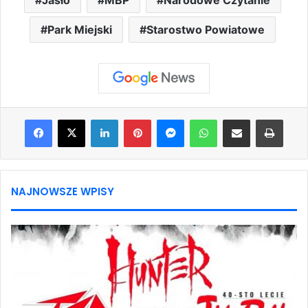
Park Miejski
Starostwo Powiatowe
Facebook
X
LinkedIn
Pinterest
Messenger
WhatsApp
Share via Email
Print
NAJNOWSZE WPISY