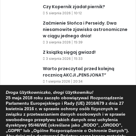
Czy Kopernik zjadał piernik?
5 sierpnia 2026 | 10:12
Zaćmienie Słońca i Perseidy. Dwa
niesamowite zjawiska astronomiczne
w ciągu jednego dnia!
3 sierpnia 2026 | 15:39
Z książką sięgaj gwiazd!
3 sierpnia 2026 | 15:33
Warto przeczytać przed kolejną
rocznicą AKCJI „PENSJONAT”
1 sierpnia 2026 | 20:34
XIV Jasielski Marsz Wolności
Droga Użytkowniczko, drogi Użytkowniku!
25 maja 2018 roku zaczęło obowiązywać Rozporządzenie
31 lipca 2026 | 11:44
Parlamentu Europejskiego i Rady (UE) 2016/679 z dnia 27
kwietnia 2016 r. w sprawie ochrony osób fizycznych w
związku z przetwarzaniem danych osobowych i w sprawie
swobodnego przepływu takich danych oraz uchylenia
Facebook
X
YouTube
dyrektywy 95/46/WE (określane jako „RODO”, „ORODO”,
„GDPR” lub „Ogólne Rozporządzenie o Ochronie Danych”).