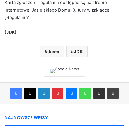
Karta zgłoszeń i regulamin dostępne są na stronie
internetowej Jasielskiego Domu Kultury w zakładce
„Regulamin”.
(JDK)
Jasło
JDK
Facebook
X
LinkedIn
Pinterest
Messenger
WhatsApp
Share via Email
Print
NAJNOWSZE WPISY