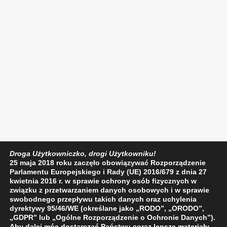
Droga Użytkowniczko, drogi Użytkowniku!
25 maja 2018 roku zaczęło obowiązywać Rozporządzenie
Parlamentu Europejskiego i Rady (UE) 2016/679 z dnia 27
kwietnia 2016 r. w sprawie ochrony osób fizycznych w
związku z przetwarzaniem danych osobowych i w sprawie
swobodnego przepływu takich danych oraz uchylenia
dyrektywy 95/46/WE (określane jako „RODO”, „ORODO”,
„GDPR” lub „Ogólne Rozporządzenie o Ochronie Danych”).
Aby dalej móc dostarczać Państwu coraz lepsze materiały