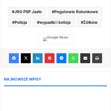
JRG PSP Jasło
Pogotowie Ratunkowe
Policja
wypadki i kolizje
Żółków
Facebook
X
LinkedIn
Pinterest
Messenger
WhatsApp
Share via Email
Print
NAJNOWSZE WPISY