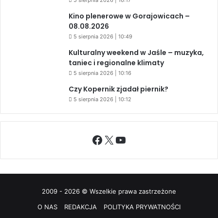
5 sierpnia 2026 | 16:17
Kino plenerowe w Gorajowicach –
08.08.2026
5 sierpnia 2026 | 10:49
Kulturalny weekend w Jaśle – muzyka,
taniec i regionalne klimaty
5 sierpnia 2026 | 10:16
Czy Kopernik zjadał piernik?
5 sierpnia 2026 | 10:12
Facebook
X
YouTube
2009 - 2026 © Wszelkie prawa zastrzeżone
O NAS
REDAKCJA
POLITYKA PRYWATNOŚCI