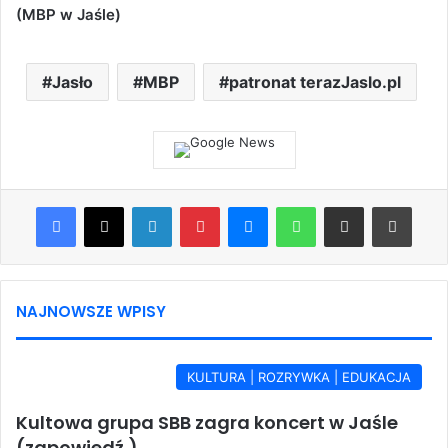
(MBP w Jaśle)
Jasło
MBP
patronat terazJaslo.pl
Facebook
X
LinkedIn
Pinterest
Messenger
WhatsApp
Share via Email
Print
NAJNOWSZE WPISY
KULTURA | ROZRYWKA | EDUKACJA
Kultowa grupa SBB zagra koncert w Jaśle
(zapowiedź )