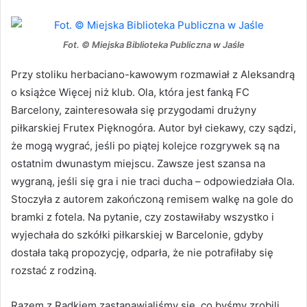
Fot. © Miejska Biblioteka Publiczna w Jaśle
Przy stoliku herbaciano-kawowym rozmawiał z Aleksandrą
o książce Więcej niż klub. Ola, która jest fanką FC
Barcelony, zainteresowała się przygodami drużyny
piłkarskiej Frutex Pięknogóra. Autor był ciekawy, czy sądzi,
że mogą wygrać, jeśli po piątej kolejce rozgrywek są na
ostatnim dwunastym miejscu. Zawsze jest szansa na
wygraną, jeśli się gra i nie traci ducha – odpowiedziała Ola.
Stoczyła z autorem zakończoną remisem walkę na gole do
bramki z fotela. Na pytanie, czy zostawiłaby wszystko i
wyjechała do szkółki piłkarskiej w Barcelonie, gdyby
dostała taką propozycję, odparła, że nie potrafiłaby się
rozstać z rodziną.
Razem z Radkiem zastanawialiśmy się, co byśmy zrobili