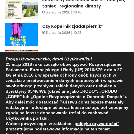
taniec i regionalne klimaty
5 sierpnia 2026 | 10:16
Czy Kopernik zjadał piernik?
5 sierpnia 2026 | 10:12
Zaćmienie Słońca i Perseidy. Dwa
niesamowite zjawiska astronomiczne
Droga Użytkowniczko, drogi Użytkowniku!
25 maja 2018 roku zaczęło obowiązywać Rozporządzenie
w ciągu jednego dnia!
Parlamentu Europejskiego i Rady (UE) 2016/679 z dnia 27
3 sierpnia 2026 | 15:39
kwietnia 2016 r. w sprawie ochrony osób fizycznych w
związku z przetwarzaniem danych osobowych i w sprawie
swobodnego przepływu takich danych oraz uchylenia
dyrektywy 95/46/WE (określane jako „RODO”, „ORODO”,
Facebook
X
YouTube
„GDPR” lub „Ogólne Rozporządzenie o Ochronie Danych”).
Aby dalej móc dostarczać Państwu coraz lepsze materiały
redakcyjne i udostępniać coraz lepsze usługi, potrzebujemy
zgody na lepsze dopasowanie treści do zachowań
Użytkownika portalu.
Wobec powyższego, w zakładce
„polityka prywatności
”
2009 - 2026 © Wszelkie prawa zastrzeżone
prezentujemy podstawowe informacje na ten temat.