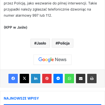
przez Policję, jako wezwanie do pilnej interwencji. Takie
przypadki należy zgłaszać telefonicznie dzwoniąc na
numer alarmowy 997 lub 112.
(KPP w Jaśle)
Jasło
Policja
Facebook
X
LinkedIn
Pinterest
Messenger
WhatsApp
Share via Email
Print
NAJNOWSZE WPISY