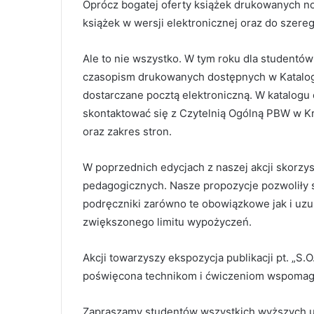
Oprócz bogatej oferty książek drukowanych n
książek w wersji elektronicznej oraz do szeregu
Ale to nie wszystko. W tym roku dla studentó
czasopism drukowanych dostępnych w Katalog
dostarczane pocztą elektroniczną. W katalogu 
skontaktować się z Czytelnią Ogólną PBW w Kro
oraz zakres stron.
W poprzednich edycjach z naszej akcji skorzys
pedagogicznych. Nasze propozycje pozwoliły
podręczniki zarówno te obowiązkowe jak i uzup
zwiększonego limitu wypożyczeń.
Akcji towarzyszy ekspozycja publikacji pt. „S.
poświęcona technikom i ćwiczeniom wspomaga
Zapraszamy studentów wszystkich wyższych ucze