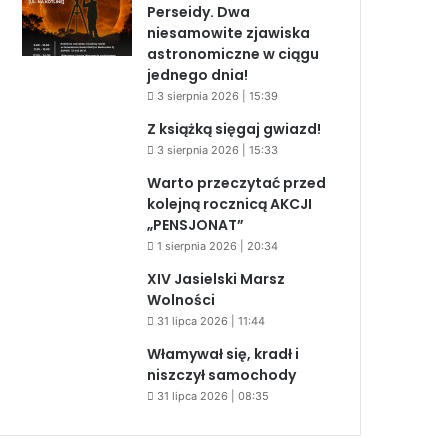
Perseidy. Dwa
niesamowite zjawiska
astronomiczne w ciągu
jednego dnia!
3 sierpnia 2026 | 15:39
Z książką sięgaj gwiazd!
3 sierpnia 2026 | 15:33
Warto przeczytać przed
kolejną rocznicą AKCJI
„PENSJONAT”
1 sierpnia 2026 | 20:34
XIV Jasielski Marsz
Wolności
31 lipca 2026 | 11:44
Włamywał się, kradł i
niszczył samochody
31 lipca 2026 | 08:35