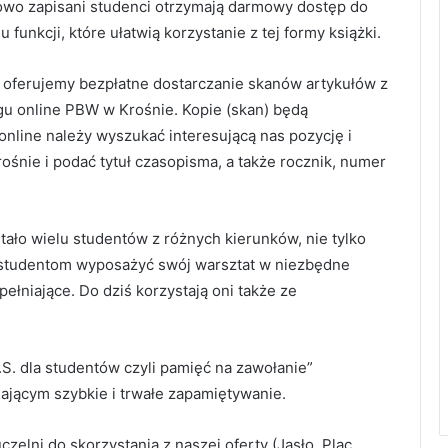
owo zapisani studenci otrzymają darmowy dostęp do
 funkcji, które ułatwią korzystanie z tej formy książki.
w oferujemy bezpłatne dostarczanie skanów artykułów z
u online PBW w Krośnie. Kopie (skan) będą
online należy wyszukać interesującą nas pozycję i
śnie i podać tytuł czasopisma, a także rocznik, numer
tało wielu studentów z różnych kierunków, nie tylko
 studentom wyposażyć swój warsztat w niezbędne
ełniające. Do dziś korzystają oni także ze
O.S. dla studentów czyli pamięć na zawołanie”
jącym szybkie i trwałe zapamiętywanie.
lni do skorzystania z naszej oferty (Jasło, Plac