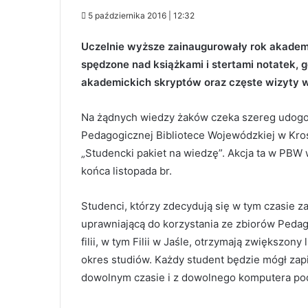
5 października 2016 | 12:32
Uczelnie wyższe zainaugurowały rok akademic
spędzone nad książkami i stertami notatek,
akademickich skryptów oraz częste wizyty w 
Na żądnych wiedzy żaków czeka szereg udog
Pedagogicznej Bibliotece Wojewódzkiej w Krośni
„Studencki pakiet na wiedzę”. Akcja ta w PBW w
końca listopada br.
Studenci, którzy zdecydują się w tym czasie zap
uprawniającą do korzystania ze zbiorów Pedago
filii, w tym Filii w Jaśle, otrzymają zwiększon
okres studiów. Każdy student będzie mógł zapis
dowolnym czasie i z dowolnego komputera pod