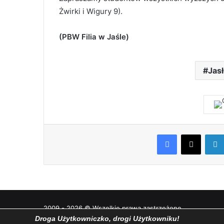
Żwirki i Wigury 9).
(PBW Filia w Jaśle)
Jas
Facebook
X
2009 - 2026 © Wszelkie prawa zastrzeżone
Droga Użytkowniczko, drogi Użytkowniku!