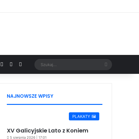
Facebook
X
YouTube
Google News
Szukaj...
NAJNOWSZE WPISY
PLAKATY 🖼️
XV Galicyjskie Lato z Koniem
5 sierpnia 2026 | 17:01