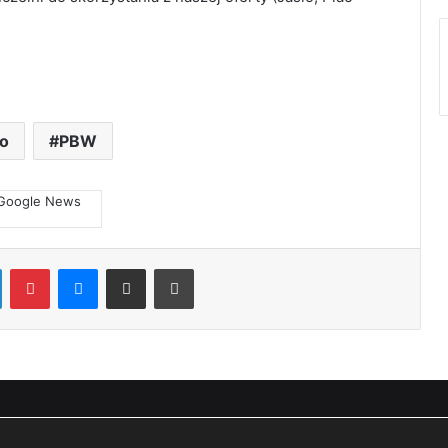
ło
PBW
LinkedIn
Pinterest
Messenger
Share via Email
Print