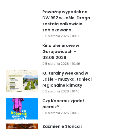
Poważny wypadek na
DW 992 w Jaśle. Droga
została całkowicie
zablokowana
5 sierpnia 2026 | 16:17
Kino plenerowe w
Gorajowicach –
08.08.2026
5 sierpnia 2026 | 10:49
Kulturalny weekend w
Jaśle – muzyka, taniec i
regionalne klimaty
5 sierpnia 2026 | 10:16
Czy Kopernik zjadał
piernik?
5 sierpnia 2026 | 10:12
Zaćmienie Słońca i