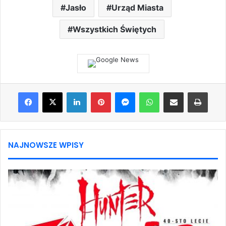
Jasło
Urząd Miasta
Wszystkich Świętych
Facebook
X
LinkedIn
Pinterest
Messenger
WhatsApp
Share via Email
Print
NAJNOWSZE WPISY