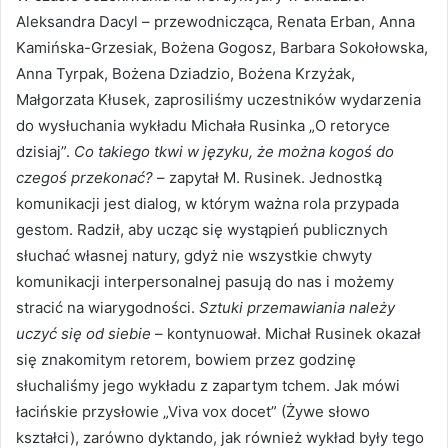
Aleksandra Dacyl – przewodnicząca, Renata Erban, Anna
Kamińska-Grzesiak, Bożena Gogosz, Barbara Sokołowska,
Anna Tyrpak, Bożena Dziadzio, Bożena Krzyżak,
Małgorzata Kłusek, zaprosiliśmy uczestników wydarzenia
do wysłuchania wykładu Michała Rusinka „O retoryce
dzisiaj”.
Co takiego tkwi w języku, że można kogoś do
czegoś przekonać?
– zapytał M. Rusinek. Jednostką
komunikacji jest dialog, w którym ważna rola przypada
gestom. Radził, aby ucząc się wystąpień publicznych
słuchać własnej natury, gdyż nie wszystkie chwyty
komunikacji interpersonalnej pasują do nas i możemy
stracić na wiarygodności.
Sztuki przemawiania należy
uczyć się od siebie
– kontynuował. Michał Rusinek okazał
się znakomitym retorem, bowiem przez godzinę
słuchaliśmy jego wykładu z zapartym tchem. Jak mówi
łacińskie przysłowie „Viva vox docet” (Żywe słowo
kształci), zarówno dyktando, jak również wykład były tego