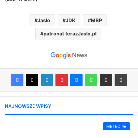
Jasło
JDK
MBP
patronat terazJaslo.pl
Facebook
X
LinkedIn
Pinterest
Messenger
WhatsApp
Share via Email
Print
NAJNOWSZE WPISY
METEO 🌤️