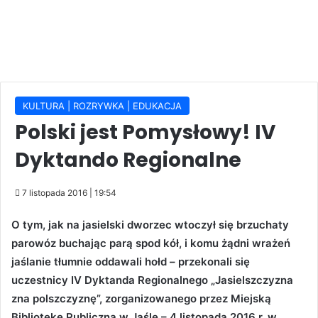
KULTURA | ROZRYWKA | EDUKACJA
Polski jest Pomysłowy! IV
Dyktando Regionalne
7 listopada 2016 | 19:54
O tym, jak na jasielski dworzec wtoczył się brzuchaty
parowóz buchając parą spod kół, i komu żądni wrażeń
jaślanie tłumnie oddawali hołd – przekonali się
uczestnicy IV Dyktanda Regionalnego „Jasielszczyzna
zna polszczyznę”, zorganizowanego przez Miejską
Bibliotekę Publiczną w Jaśle – 4 listopada 2016 r. w