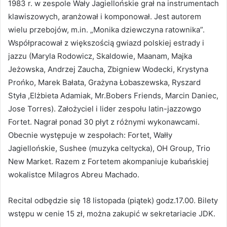
1983 r. w zespole Wały Jagiellońskie grał na instrumentach
klawiszowych, aranżował i komponował. Jest autorem
wielu przebojów, m.in. „Monika dziewczyna ratownika”.
Współpracował z większością gwiazd polskiej estrady i
jazzu (Maryla Rodowicz, Skaldowie, Maanam, Majka
Jeżowska, Andrzej Zaucha, Zbigniew Wodecki, Krystyna
Prońko, Marek Bałata, Grażyna Łobaszewska, Ryszard
Styła ,Elżbieta Adamiak, Mr.Bobers Friends, Marcin Daniec,
Jose Torres). Założyciel i lider zespołu latin-jazzowgo
Fortet. Nagrał ponad 30 płyt z różnymi wykonawcami.
Obecnie występuje w zespołach: Fortet, Wałły
Jagiellońskie, Sushee (muzyka celtycka), OH Group, Trio
New Market. Razem z Fortetem akompaniuje kubańskiej
wokalistce Milagros Abreu Machado.
Recital odbędzie się 18 listopada (piątek) godz.17.00. Bilety
wstępu w cenie 15 zł, można zakupić w sekretariacie JDK.