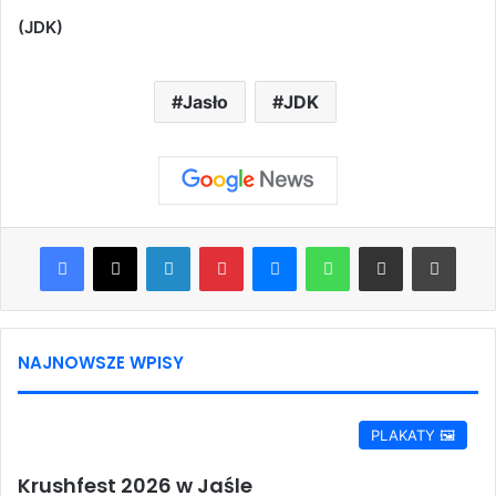
(JDK)
Jasło
JDK
Facebook
X
LinkedIn
Pinterest
Messenger
WhatsApp
Share via Email
Print
NAJNOWSZE WPISY
PLAKATY 🖼️
Krushfest 2026 w Jaśle