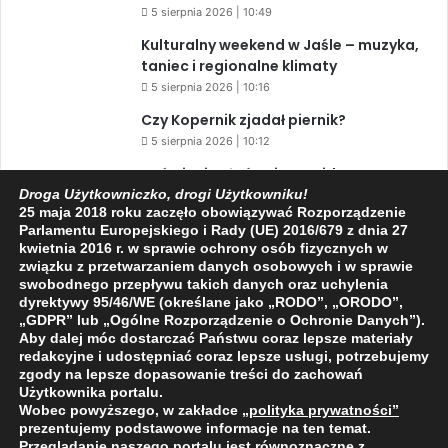
5 sierpnia 2026 | 10:49
Kulturalny weekend w Jaśle – muzyka,
taniec i regionalne klimaty
5 sierpnia 2026 | 10:16
Czy Kopernik zjadał piernik?
5 sierpnia 2026 | 10:12
Zaćmienie Słońca i Perseidy. Dwa
niesamowite zjawiska astronomiczne
Droga Użytkowniczko, drogi Użytkowniku!
25 maja 2018 roku zaczęło obowiązywać Rozporządzenie
w ciągu jednego dnia!
Parlamentu Europejskiego i Rady (UE) 2016/679 z dnia 27
3 sierpnia 2026 | 15:39
kwietnia 2016 r. w sprawie ochrony osób fizycznych w
związku z przetwarzaniem danych osobowych i w sprawie
swobodnego przepływu takich danych oraz uchylenia
dyrektywy 95/46/WE (określane jako „RODO”, „ORODO”,
Facebook
X
YouTube
„GDPR” lub „Ogólne Rozporządzenie o Ochronie Danych”).
Aby dalej móc dostarczać Państwu coraz lepsze materiały
redakcyjne i udostępniać coraz lepsze usługi, potrzebujemy
zgody na lepsze dopasowanie treści do zachowań
Użytkownika portalu.
Wobec powyższego, w zakładce
„polityka prywatności
”
2009 - 2026 © Wszelkie prawa zastrzeżone
prezentujemy podstawowe informacje na ten temat.
Przeglądanie naszego portalu jest równoznaczne z