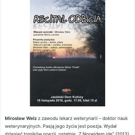
Mirosław Welz
z zawodu lekarz weterynarii – doktor nauk
weterynaryjnych. Pasją jego życia jest poezja. Wydał
dziesięć tomików poezji, ostatnie „Z Norwidem idę” (2013),