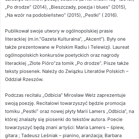
„Po drodze” (2014), „Bieszczady, poezja i blues” (2015),
„Na wzór na podobieństwo” (2015), „Pestki” ( 2016).
Publikował swoje utwory w ogólnopolskiej prasie
literackiej (m.in.”Gazeta Kulturalna”, „Akcent”). Były one
także prezentowane w Polskim Radiu i Telewizji. Laureat
ogólnopolskich konkursów poetyckich oraz nagrody
literackiej „Złote Pióro”za tomik „Po drodze”. Pisze także
teksty piosenek. Należy do Związku Literatów Polskich –
Oddział Rzeszów.
Podczas recitalu „Odbicia” Mirosław Welz zaprezentuje
swoją poezję. Recitalowi towarzyszyć będzie promocja
tomiku „Pestki” oraz nowej płyty Marii Lamers „Odbicia”, na
której znalazły się piosenki do tekstów autora. Poecie
towarzyszyć będą znani artyści: Maria Lamers – śpiew,
gitara ; Tadeusz Leśniak – pianino, aranżacja; Barbara