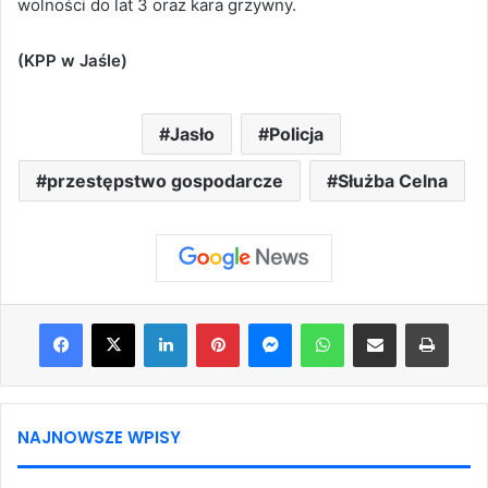
wolności do lat 3 oraz kara grzywny.
(KPP w Jaśle)
Jasło
Policja
przestępstwo gospodarcze
Służba Celna
Facebook
X
LinkedIn
Pinterest
Messenger
WhatsApp
Share via Email
Print
NAJNOWSZE WPISY