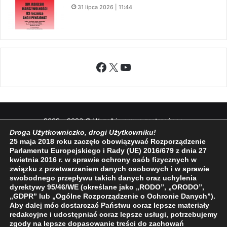
31 lipca 2026 | 11:44
Facebook
X
YouTube
2009 - 2026 © Wszelkie prawa zastrzeżone
Droga Użytkowniczko, drogi Użytkowniku!
O NAS
REDAKCJA
POLITYKA PRYWATNOŚCI
25 maja 2018 roku zaczęło obowiązywać Rozporządzenie
Parlamentu Europejskiego i Rady (UE) 2016/679 z dnia 27
kwietnia 2016 r. w sprawie ochrony osób fizycznych w
związku z przetwarzaniem danych osobowych i w sprawie
swobodnego przepływu takich danych oraz uchylenia
dyrektywy 95/46/WE (określane jako „RODO”, „ORODO”,
„GDPR” lub „Ogólne Rozporządzenie o Ochronie Danych”).
Aby dalej móc dostarczać Państwu coraz lepsze materiały
redakcyjne i udostępniać coraz lepsze usługi, potrzebujemy
zgody na lepsze dopasowanie treści do zachowań