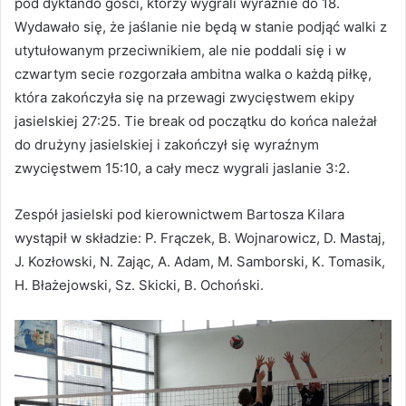
pod dyktando gości, którzy wygrali wyraźnie do 18.
Wydawało się, że jaślanie nie będą w stanie podjąć walki z
utytułowanym przeciwnikiem, ale nie poddali się i w
czwartym secie rozgorzała ambitna walka o każdą piłkę,
która zakończyła się na przewagi zwycięstwem ekipy
jasielskiej 27:25. Tie break od początku do końca należał
do drużyny jasielskiej i zakończył się wyraźnym
zwycięstwem 15:10, a cały mecz wygrali jaslanie 3:2.
Zespół jasielski pod kierownictwem Bartosza Kilara
wystąpił w składzie: P. Frączek, B. Wojnarowicz, D. Mastaj,
J. Kozłowski, N. Zając, A. Adam, M. Samborski, K. Tomasik,
H. Błażejowski, Sz. Skicki, B. Ochoński.