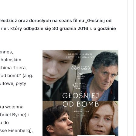
odzież oraz dorosłych na seans filmu „Głośniej od
er. który odbędzie się 30 grudnia 2016 r. o godzinie
annes,
okholmskim
hima Triera,
j od bomb” (ang.
ltowej płyty
fka wojenna,
riiel Byrne) i
u do
sse Eisenberg),