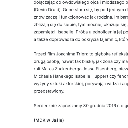
dołączając do owdowiałego ojca i młodszego 
(Devin Druid). Gene stara się, by pod jednym
znów zaczęli funkcjonować jak rodzina. Im bar
zbliżają się do siebie, tym mocniej okazuje się,
zapamiętali Isabelle. Próba ujednolicenia jej 
a także doprowadza do odkrycia tajemnic, które
Trzeci film Joachima Triera to głęboka refleks
drugą osobę, nawet tak bliską, jak żona czy ma
roli Marca Zuckenberga Jesse Eisenberg, nieza
Michaela Hanekego Isabelle Huppert czy fenome
wyżyny sztuki aktorskiej, porywając widza i 
przedstawiony.
Serdecznie zapraszamy 30 grudnia 2016 r. o g
(MDK w Jaśle)