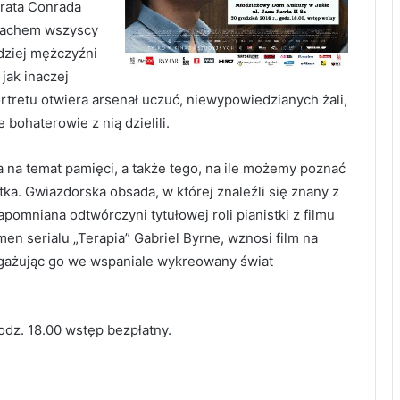
brata Conrada
 dachem wszyscy
dziej mężczyźni
 jak inaczej
portretu otwiera arsenał uczuć, niewypowiedzianych żali,
 bohaterowie z nią dzielili.
ja na temat pamięci, a także tego, na ile możemy poznać
tka. Gwiazdorska obsada, w której znaleźli się znany z
pomniana odtwórczyni tytułowej roli pianistki z filmu
n serialu „Terapia” Gabriel Byrne, wznosi film na
angażując go we wspaniale wykreowany świat
odz. 18.00 wstęp bezpłatny.