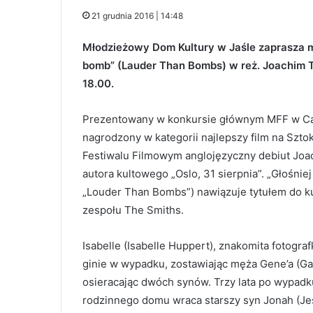
21 grudnia 2016 | 14:48
Młodzieżowy Dom Kultury w Jaśle zaprasza mł
bomb” (Lauder Than Bombs) w reż. Joachim Tri
18.00.
Prezentowany w konkursie głównym MFF w C
nagrodzony w kategorii najlepszy film na Szt
Festiwalu Filmowym anglojęzyczny debiut Joac
autora kultowego „Oslo, 31 sierpnia”. „Głośnie
„Louder Than Bombs”) nawiązuje tytułem do ku
zespołu The Smiths.
Isabelle (Isabelle Huppert), znakomita fotogra
ginie w wypadku, zostawiając męża Gene’a (Gab
osieracając dwóch synów. Trzy lata po wypadk
rodzinnego domu wraca starszy syn Jonah (Je