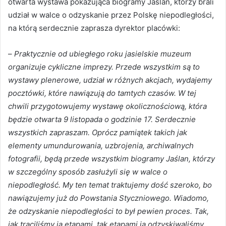
otwarta wystawa pokazująca biogramy Jaślan, którzy brali
udział w walce o odzyskanie przez Polskę niepodległości,
na którą serdecznie zaprasza dyrektor placówki:
–
Praktycznie od ubiegłego roku jasielskie muzeum
organizuje cykliczne imprezy. Przede wszystkim są to
wystawy plenerowe, udział w różnych akcjach, wydajemy
pocztówki, które nawiązują do tamtych czasów. W tej
chwili przygotowujemy wystawę okolicznościową, która
będzie otwarta 9 listopada o godzinie 17. Serdecznie
wszystkich zapraszam. Oprócz pamiątek takich jak
elementy umundurowania, uzbrojenia, archiwalnych
fotografii, będą przede wszystkim biogramy Jaślan, którzy
w szczególny sposób zasłużyli się w walce o
niepodległość. My ten temat traktujemy dość szeroko, bo
nawiązujemy już do Powstania Styczniowego. Wiadomo,
że odzyskanie niepodległości to był pewien proces. Tak,
jak traciliśmy ją etapami, tak etapami ją odzyskiwaliśmy.