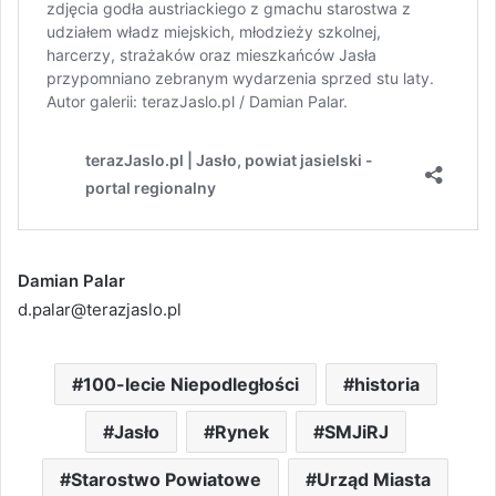
Damian Palar
d.palar@terazjaslo.pl
100-lecie Niepodległości
historia
Jasło
Rynek
SMJiRJ
Starostwo Powiatowe
Urząd Miasta