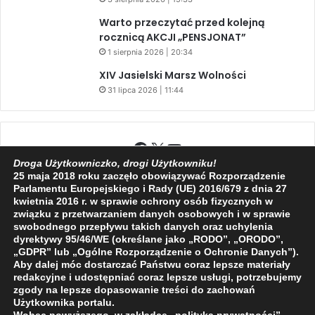
Warto przeczytać przed kolejną
rocznicą AKCJI „PENSJONAT”
1 sierpnia 2026 | 20:34
XIV Jasielski Marsz Wolności
31 lipca 2026 | 11:44
Facebook
X
YouTube
Droga Użytkowniczko, drogi Użytkowniku!
25 maja 2018 roku zaczęło obowiązywać Rozporządzenie
Parlamentu Europejskiego i Rady (UE) 2016/679 z dnia 27
kwietnia 2016 r. w sprawie ochrony osób fizycznych w
związku z przetwarzaniem danych osobowych i w sprawie
2009 - 2026 © Wszelkie prawa zastrzeżone
swobodnego przepływu takich danych oraz uchylenia
dyrektywy 95/46/WE (określane jako „RODO”, „ORODO”,
O NAS
REDAKCJA
POLITYKA PRYWATNOŚCI
„GDPR” lub „Ogólne Rozporządzenie o Ochronie Danych”).
Aby dalej móc dostarczać Państwu coraz lepsze materiały
redakcyjne i udostępniać coraz lepsze usługi, potrzebujemy
zgody na lepsze dopasowanie treści do zachowań
Użytkownika portalu.