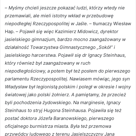
–
Myśmy chcieli jeszcze pokazać ludzi, którzy wtedy nie
przemawiali, ale mieli istotny wkład w przebudowę
niepodległej Rzeczypospolitej w Jaśle.
– tłumaczy Wiesław
Hap. –
Pojawił się więc Kazimierz Midowicz, dyrektor
jasielskiego gimnazjum, bardzo mocno zaangażowany w
działalność Towarzystwa Gimnastycznego „Sokół” i
jasielskiego harcerstwa. Pojawił się dr Ignacy Steinhaus,
który również był zaangażowany w ruch
niepodległościowy, a potem był też posłem do pierwszego
parlamentu Rzeczypospolitej. Nawiasem mówiąc, jego syn
Władysław był legionistą polskim i poległ w okresie I wojny
światowej jako polski żołnierz. A pamiętamy, że przecież
byli pochodzenia żydowskiego. Na marginesie, Ignacy
Steinhaus to stryj Hugona Steinhausa. Pojawiła się też
postać doktora Józefa Baranowskiego, pierwszego
oficjalnego burmistrza miasta. Była też przemowa
przywódcy ludowego z terenu Jasielszczyzny Jana