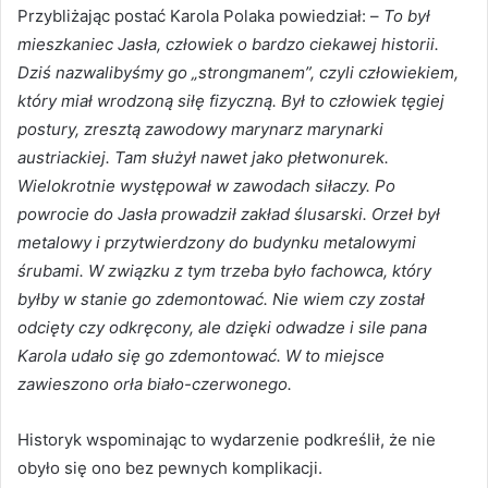
Przybliżając postać Karola Polaka powiedział: –
To był
mieszkaniec Jasła, człowiek o bardzo ciekawej historii.
Dziś nazwalibyśmy go „strongmanem”, czyli człowiekiem,
który miał wrodzoną siłę fizyczną. Był to człowiek tęgiej
postury, zresztą zawodowy marynarz marynarki
austriackiej. Tam służył nawet jako płetwonurek.
Wielokrotnie występował w zawodach siłaczy. Po
powrocie do Jasła prowadził zakład ślusarski. Orzeł był
metalowy i przytwierdzony do budynku metalowymi
śrubami. W związku z tym trzeba było fachowca, który
byłby w stanie go zdemontować. Nie wiem czy został
odcięty czy odkręcony, ale dzięki odwadze i sile pana
Karola udało się go zdemontować. W to miejsce
zawieszono orła biało-czerwonego.
Historyk wspominając to wydarzenie podkreślił, że nie
obyło się ono bez pewnych komplikacji.