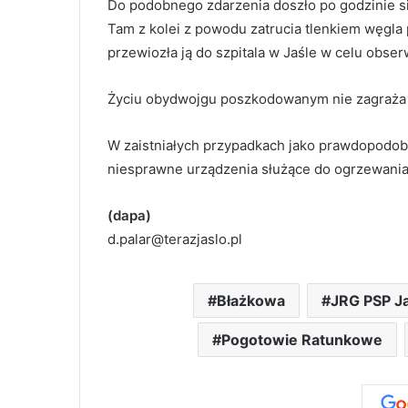
Do podobnego zdarzenia doszło po godzinie s
Tam z kolei z powodu zatrucia tlenkiem węgla
przewiozła ją do szpitala w Jaśle w celu obserw
Życiu obydwojgu poszkodowanym nie zagraża
W zaistniałych przypadkach jako prawdopodobn
niesprawne urządzenia służące do ogrzewani
(dapa)
d.palar@terazjaslo.pl
Błażkowa
JRG PSP J
Pogotowie Ratunkowe