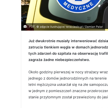
| FOT. © zdjęcie ilustrujące/ terazJaslo.pl / Damian Palar
Już dwukrotnie musiały interweniować dzisia
zatrucia tlenkiem węgla w domach jednorodzi
tych zdarzeń do szpitala na obserwację trafil
zagraża żadne niebezpieczeństwo.
Około godziny pierwszej w nocy strażacy wra
jednego z domów jednorodzinnych na terenie 
letni mężczyzna uskarżał się na złe samopocz
w jednym z pomieszczeń znaczne przekroczen
stanie przytomnym został przewieziony do jasi