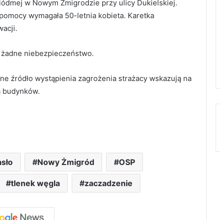
iódmej w Nowym Żmigrodzie przy ulicy Dukielskiej.
 pomocy wymagała 50-letnia kobieta. Karetka
acji.
 żadne niebezpieczeństwo.
e źródło wystąpienia zagrożenia strażacy wskazują na
a budynków.
asło
Nowy Żmigród
OSP
tlenek węgla
zaczadzenie